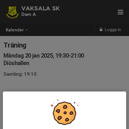
VAKSALA SK
Dam A
Logga in
Kalender
Träning
Måndag 20 jan 2025, 19:30-21:00
Diöshallen
Samling: 19:15