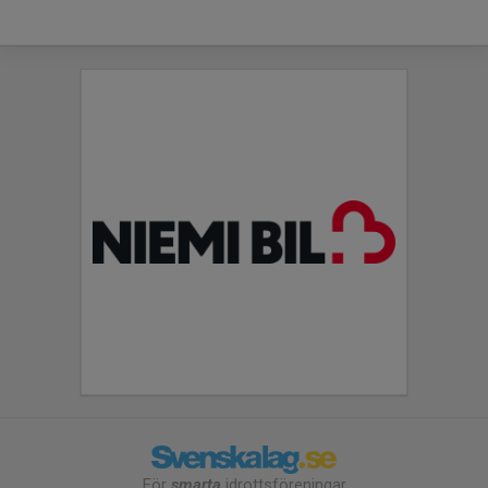
För
smarta
idrottsföreningar