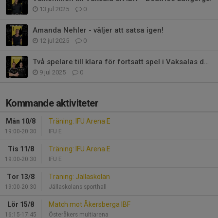
13 jul 2025
0
Amanda Nehler - väljer att satsa igen!
12 jul 2025
0
Två spelare till klara för fortsatt spel i Vaksalas damlag
9 jul 2025
0
Kommande aktiviteter
Mån 10/8
Träning: IFU Arena E
19:00-20:30
IFU E
Tis 11/8
Träning: IFU Arena E
19:00-20:30
IFU E
Tor 13/8
Träning: Jällaskolan
19:00-20:30
Jällaskolans sporthall
Lör 15/8
Match mot Åkersberga IBF
16:15-17:45
Österåkers multiarena