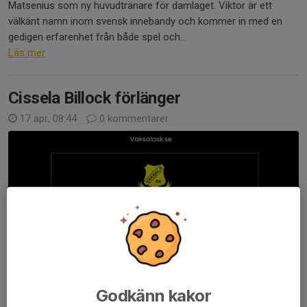
Matsenius som ny huvudtränare för damlaget. Viktor är ett
välkänt namn inom svensk innebandy och kommer in med en
gedigen erfarenhet från både spel och...
Läs mer
Cissela Billock förlänger
17 apr, 08:44
0 kommentarer
Godkänn kakor