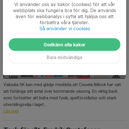
Vi använder oss av kakor (cookies) för att vår
webbplats ska fungera bra för dig. De används
även för webbanalys i syfte att hjälpa oss att
förbättra våra tjänster.
Så använder vi cookies
Godkänn alla kakor
Bara nödvändiga
Vaksala SK kan med glädje meddela att Cissela Billock har valt
att förlänga sitt avtal över kommande säsong. En viktig back
som fortsätter att bidra med fysik, spelförståelse och stark
utvecklingsvilja i laget....
Läs mer