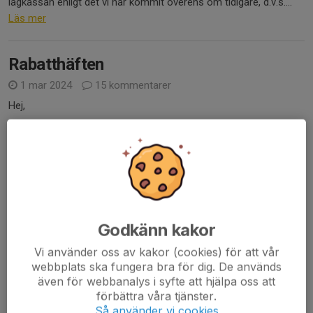
lagkassan enligt det vi har kommit överens om tidigare, d.v.s....
Läs mer
Rabatthäften
1 mar 2024
15 kommentarer
Hej,
Dags för rabatthäften.
Ni får gärna skriva nedan i kommentarerna om ni vill ha
rabatthäften.
Ni som väljer att INTE köpa rabatthäften kan betala in till
Godkänn kakor
lagkassan enligt det vi har kommit överens om tidigare, d.v.s....
Läs mer
Vi använder oss av kakor (cookies) för att vår
webbplats ska fungera bra för dig. De används
även för webbanalys i syfte att hjälpa oss att
Lag- och spelarfotografering
förbättra våra tjänster.
Så använder vi cookies