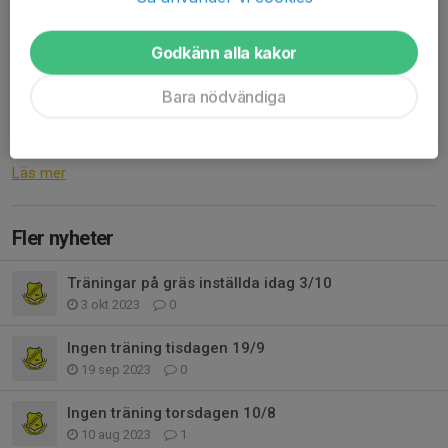
23 jan 2024
0 kommentarer
Hej!
Godkänn alla kakor
Kansliet har meddelat att lag- och spelarfotografering av alla
Bara nödvändiga
fotbollslag födda 2010-2017 kommer att ske under helgen 19-
21 april mellan kl 17:00-21:00 (fredag) och kl 10:00-19:00 (lör +
sön) i Årstaskolans gympasal 1....
Läs mer
Fler nyheter
Träningar på gräs inställda idag 3/10
3 okt 2023
0
Ingen träning tisdagen 19/9
19 sep 2023
0
Ingen träning torsdagen 10/8
10 aug 2023
1