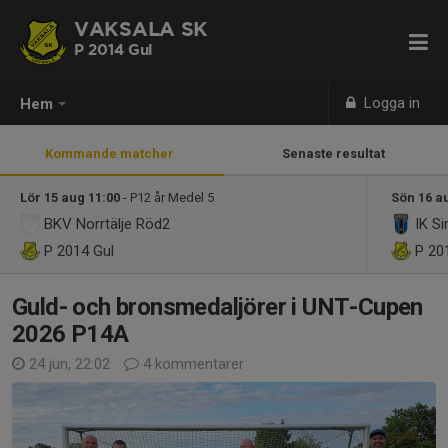
VAKSALA SK
P 2014 Gul
Logga in
Hem
Kommande matcher
Senaste resultat
Lör 15 aug 11:00
- P12 år Medel 5
Sön 16 a
BKV Norrtälje Röd2
IK Si
P 2014 Gul
P 20
Guld- och bronsmedaljörer i UNT-Cupen
2026 P14A
24 jun, 22:02
4 kommentarer