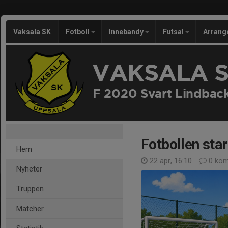
Vaksala SK
Fotboll
Innebandy
Futsal
Arran
VAKSALA 
F 2020 Svart Lindbac
Fotbollen star
Hem
22 apr, 16:10
0 kom
Nyheter
Truppen
Matcher