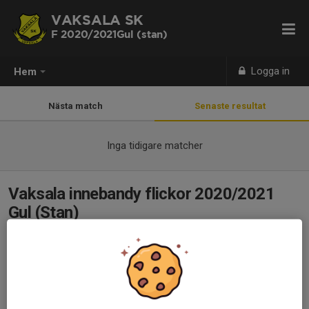
VAKSALA SK
F 2020/2021Gul (stan)
Logga in
Hem
Nästa match
Senaste resultat
Inga tidigare matcher
Vaksala innebandy flickor 2020/2021
Gul (Stan)
8 aug 2025
0 kommentarer
Välkommen till vår lagsida
Träningstid kommer vara lördagar 11:00 - 12:00 i Årstaskolan
Läs mer