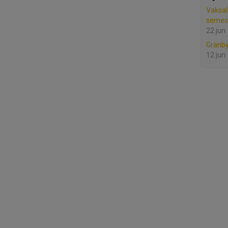
Vaksal
semes
22 jun
Gränby
12 jun