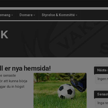
gemang
Domare
Styrelse & Kommitté
SK
l er nya hemsida!
Nästa
de senaste
Ingen 
r att kunna börja
gar du in högst
Senast
Inga r