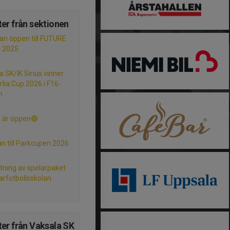
er från sektionen
n öppen till FUTURE
n 2025
a SK/IK Sirius vinner
rlia Cup 2026 i F16-
n
 är öppen🟢
an till Parkcupen 2026
ning av spelarpaket
fotbollsskolan
er från Vaksala SK