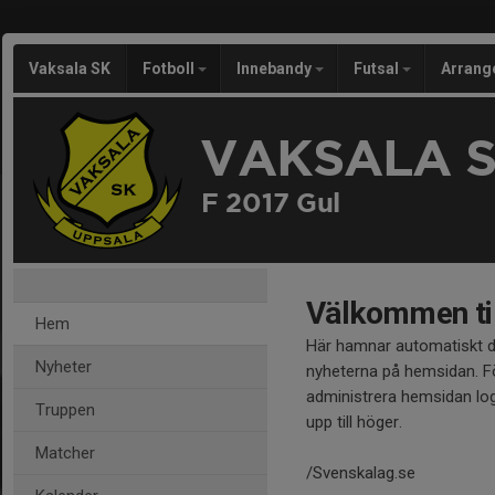
Vaksala SK
Fotboll
Innebandy
Futsal
Arran
VAKSALA 
F 2017 Gul
Välkommen til
Hem
Här hamnar automatiskt 
Nyheter
nyheterna på hemsidan. Fö
administrera hemsidan log
Truppen
upp till höger.
Matcher
/Svenskalag.se