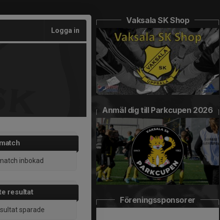
Vaksala SK Shop
Logga in
Anmäl dig till Parkcupen 2026
 match
match inbokad
e resultat
Föreningssponsorer
esultat sparade