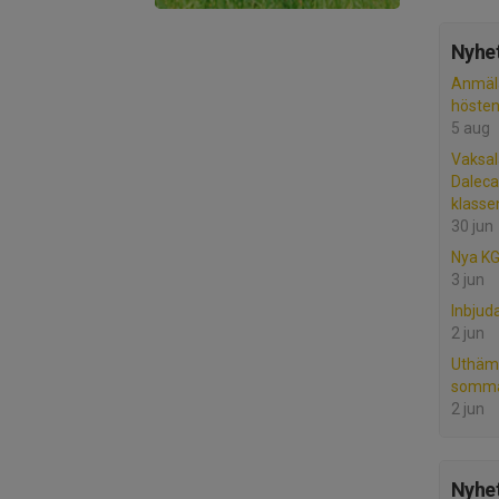
Nyhet
Anmäla
höste
5 aug
Vaksal
Daleca
klasse
30 jun
Nya KG
3 jun
Inbjud
2 jun
Uthämt
sommar
2 jun
Nyhet