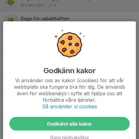
5 dec 2024
2
Dags för rabatthäften
21 sep 2024
13
Rabatthäften
1 mar 2024
15
Lag- och spelarfotografering
23 jan 2024
0
Godkänn kakor
Träningar på gräs inställda idag 3/10
Vi använder oss av kakor (cookies) för att vår
3 okt 2023
0
webbplats ska fungera bra för dig. De används
även för webbanalys i syfte att hjälpa oss att
Ingen träning tisdagen 19/9
förbättra våra tjänster.
Så använder vi cookies
19 sep 2023
0
Ingen träning torsdagen 10/8
Godkänn alla kakor
10 aug 2023
1
Bara nödvändiga