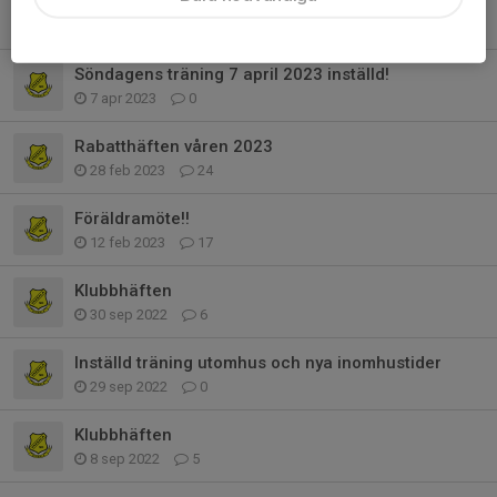
Ingen träning idag 8/8
8 aug 2023
0
Söndagens träning 7 april 2023 inställd!
7 apr 2023
0
Rabatthäften våren 2023
28 feb 2023
24
Föräldramöte!!
12 feb 2023
17
Klubbhäften
30 sep 2022
6
Inställd träning utomhus och nya inomhustider
29 sep 2022
0
Klubbhäften
8 sep 2022
5