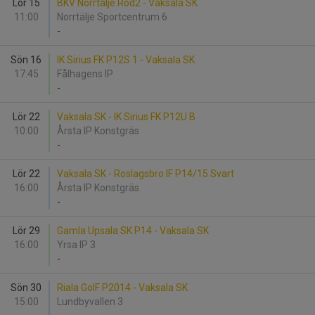
Lör 15
BKV Norrtälje Röd2 - Vaksala SK
11:00
Norrtälje Sportcentrum 6
-
Sön 16
IK Sirius FK P12S 1 - Vaksala SK
17:45
Fålhagens IP
-
Lör 22
Vaksala SK - IK Sirius FK P12U B
10:00
Årsta IP Konstgräs
-
Lör 22
Vaksala SK - Roslagsbro IF P14/15 Svart
16:00
Årsta IP Konstgräs
-
Lör 29
Gamla Upsala SK P14 - Vaksala SK
16:00
Yrsa IP 3
-
Sön 30
Riala GoIF P2014 - Vaksala SK
15:00
Lundbyvallen 3