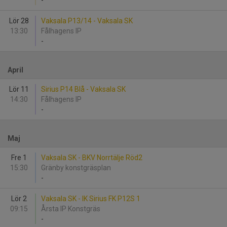
-
Lör 28
Vaksala P13/14 - Vaksala SK
13:30
Fålhagens IP
-
April
Lör 11
Sirius P14 Blå - Vaksala SK
14:30
Fålhagens IP
-
Maj
Fre 1
Vaksala SK - BKV Norrtälje Röd2
15:30
Gränby konstgräsplan
-
Lör 2
Vaksala SK - IK Sirius FK P12S 1
09:15
Årsta IP Konstgräs
-