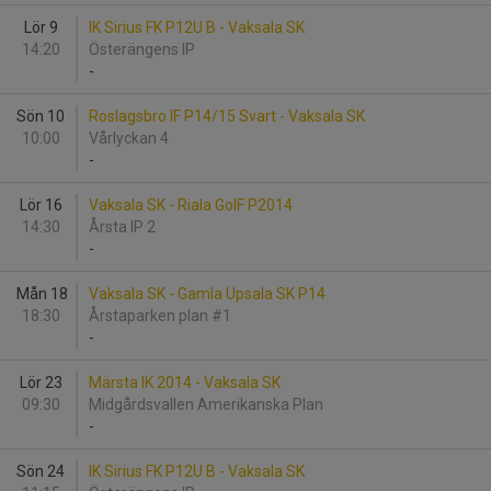
Lör 9
IK Sirius FK P12U B - Vaksala SK
14:20
Österängens IP
-
Sön 10
Roslagsbro IF P14/15 Svart - Vaksala SK
10:00
Vårlyckan 4
-
Lör 16
Vaksala SK - Riala GoIF P2014
14:30
Årsta IP 2
-
Mån 18
Vaksala SK - Gamla Upsala SK P14
18:30
Årstaparken plan #1
-
Lör 23
Märsta IK 2014 - Vaksala SK
09:30
Midgårdsvallen Amerikanska Plan
-
Sön 24
IK Sirius FK P12U B - Vaksala SK