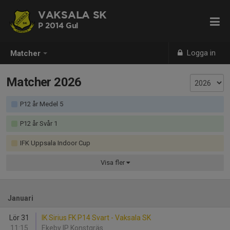
VAKSALA SK
P 2014 Gul
Logga in
Matcher
Matcher 2026
P12 år Medel 5
P12 år Svår 1
IFK Uppsala Indoor Cup
Visa
fler
Januari
Lör 31
IK Sirius FK P14 Svart - Vaksala SK
11:15
Ekeby IP Konstgräs