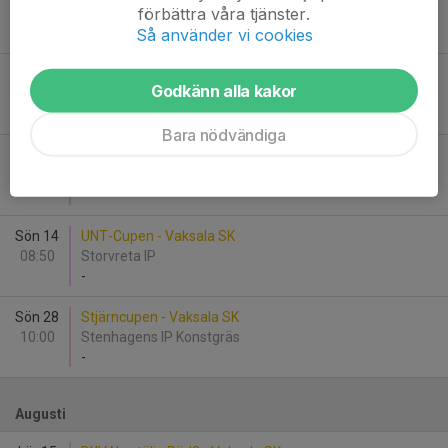
förbättra våra tjänster.
11:15
Ekebydalen IP Konstgräs
Så använder vi cookies
-
Sön 7
Vaksala SK - Procyon BK P2014
Godkänn alla kakor
10:00
Årsta IP 2
-
Bara nödvändiga
Lör 13
UNT-Cupen - Vaksala SK
13:00
Storvreta IP
-
Sön 14
UNT-Cupen - Vaksala SK
08:50
Storvreta IP
-
Sön 28
Stjärncupen - Vaksala SK
10:00
Stenhagens IP Konstgräs
-
Augusti