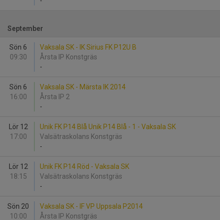
-
September
Sön 6
Vaksala SK - IK Sirius FK P12U B
09:30
Årsta IP Konstgräs
-
Sön 6
Vaksala SK - Märsta IK 2014
16:00
Årsta IP 2
-
Lör 12
Unik FK P14 Blå Unik P14 Blå - 1 - Vaksala SK
17:00
Valsätraskolans Konstgräs
-
Lör 12
Unik FK P14 Röd - Vaksala SK
18:15
Valsätraskolans Konstgräs
-
Sön 20
Vaksala SK - IF VP Uppsala P2014
10:00
Årsta IP Konstgräs