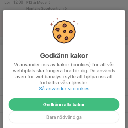
12:00
Lör
P12 år Medel 5
Norrtälje Sportcentrum 6
16
17:45
Match mot IK Sirius FK P12S 1
18:45
Sön
P12 år Svår 1
Fålhagens IP
v.34
17
18:00
Träning måndagar
Godkänn kakor
19:30
Mån
Årstaparken - Plan 1
Vi använder oss av kakor (cookies) för att vår
18
webbplats ska fungera bra för dig. De används
Tis
även för webbanalys i syfte att hjälpa oss att
förbättra våra tjänster.
19
18:00
Träning onsdagar
Så använder vi cookies
19:30
Ons
Årstaparken - Plan 1
20
Godkänn alla kakor
Tor
Bara nödvändiga
21
Fre