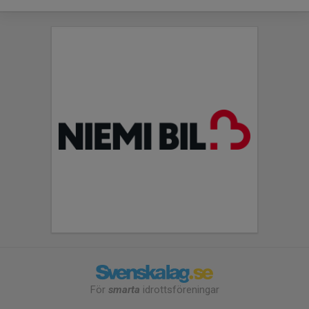
För
smarta
idrottsföreningar