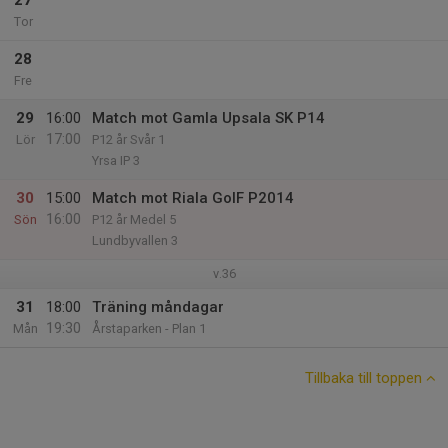
27
Tor
28
Fre
29
16:00
Match mot Gamla Upsala SK P14
17:00
Lör
P12 år Svår 1
Yrsa IP 3
30
15:00
Match mot Riala GoIF P2014
16:00
Sön
P12 år Medel 5
Lundbyvallen 3
v.36
31
18:00
Träning måndagar
19:30
Mån
Årstaparken - Plan 1
Tillbaka till toppen