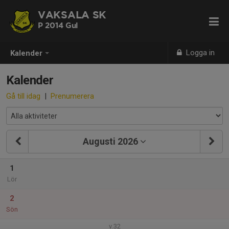
VAKSALA SK
P 2014 Gul
Logga in
Kalender
Kalender
Gå till idag
|
Prenumerera
Augusti 2026
1
Lör
2
Sön
v.32