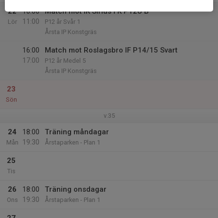
22
10:00
Match mot IK Sirius FK P12U B
11:00
Lör
P12 år Svår 1
Årsta IP Konstgräs
16:00
Match mot Roslagsbro IF P14/15 Svart
17:00
P12 år Medel 5
Årsta IP Konstgräs
23
Sön
v.35
24
18:00
Träning måndagar
19:30
Mån
Årstaparken - Plan 1
25
Tis
26
18:00
Träning onsdagar
19:30
Ons
Årstaparken - Plan 1