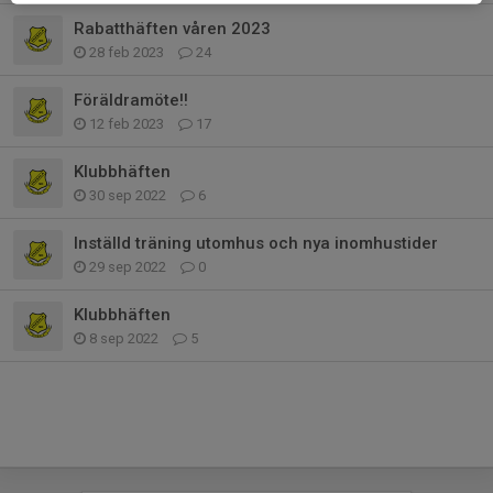
Rabatthäften våren 2023
28 feb 2023
24
Föräldramöte!!
12 feb 2023
17
Klubbhäften
30 sep 2022
6
Inställd träning utomhus och nya inomhustider
29 sep 2022
0
Klubbhäften
8 sep 2022
5