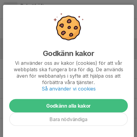
Rabatthäften
1 mar 2024
15
Lag- och spelarfotografering
23 jan 2024
0
Träningar på gräs inställda idag 3/10
Godkänn kakor
3 okt 2023
0
Vi använder oss av kakor (cookies) för att vår
Ingen träning tisdagen 19/9
webbplats ska fungera bra för dig. De används
19 sep 2023
0
även för webbanalys i syfte att hjälpa oss att
förbättra våra tjänster.
Ingen träning torsdagen 10/8
Så använder vi cookies
10 aug 2023
1
Ingen träning idag 8/8
Godkänn alla kakor
8 aug 2023
0
Bara nödvändiga
Söndagens träning 7 april 2023 inställd!
7 apr 2023
0