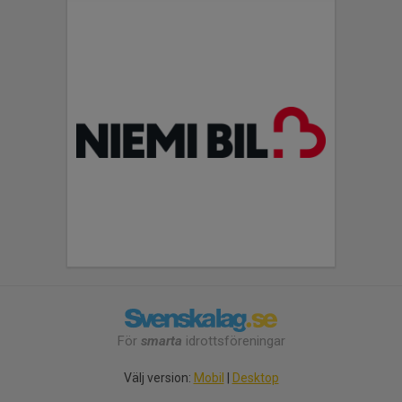
För
smarta
idrottsföreningar
Välj version:
Mobil
|
Desktop