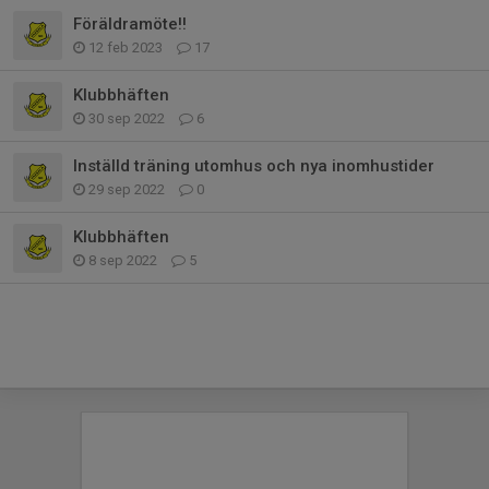
Föräldramöte!!
12 feb 2023
17
Klubbhäften
30 sep 2022
6
Inställd träning utomhus och nya inomhustider
29 sep 2022
0
Klubbhäften
8 sep 2022
5