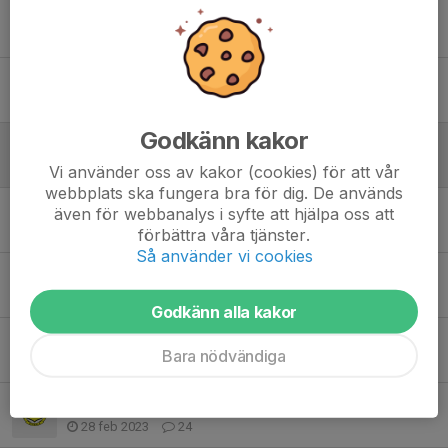
Lag- och spelarfotografering
23 jan 2024
0
Träningar på gräs inställda idag 3/10
3 okt 2023
0
Godkänn kakor
Ingen träning tisdagen 19/9
19 sep 2023
0
Vi använder oss av kakor (cookies) för att vår
webbplats ska fungera bra för dig. De används
Ingen träning torsdagen 10/8
även för webbanalys i syfte att hjälpa oss att
10 aug 2023
1
förbättra våra tjänster.
Så använder vi cookies
Ingen träning idag 8/8
8 aug 2023
0
Godkänn alla kakor
Söndagens träning 7 april 2023 inställd!
Bara nödvändiga
7 apr 2023
0
Rabatthäften våren 2023
28 feb 2023
24