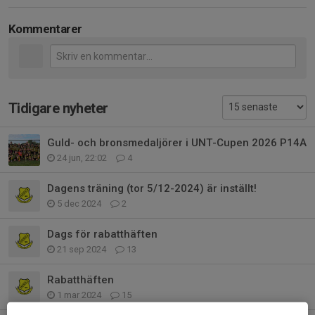
Kommentarer
Tidigare nyheter
Guld- och bronsmedaljörer i UNT-Cupen 2026 P14A
24 jun, 22:02
4
Dagens träning (tor 5/12-2024) är inställt!
5 dec 2024
2
Dags för rabatthäften
21 sep 2024
13
Rabatthäften
1 mar 2024
15