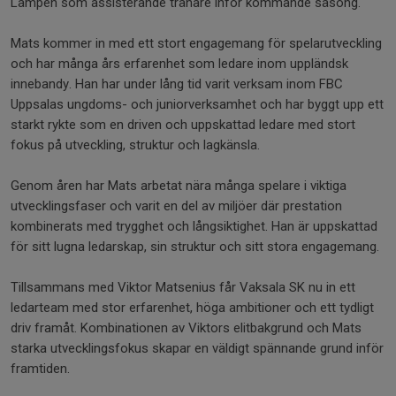
Lampén som assisterande tränare inför kommande säsong.
Mats kommer in med ett stort engagemang för spelarutveckling
och har många års erfarenhet som ledare inom uppländsk
innebandy. Han har under lång tid varit verksam inom FBC
Uppsalas ungdoms- och juniorverksamhet och har byggt upp ett
starkt rykte som en driven och uppskattad ledare med stort
fokus på utveckling, struktur och lagkänsla.
Genom åren har Mats arbetat nära många spelare i viktiga
utvecklingsfaser och varit en del av miljöer där prestation
kombinerats med trygghet och långsiktighet. Han är uppskattad
för sitt lugna ledarskap, sin struktur och sitt stora engagemang.
Tillsammans med Viktor Matsenius får Vaksala SK nu in ett
ledarteam med stor erfarenhet, höga ambitioner och ett tydligt
driv framåt. Kombinationen av Viktors elitbakgrund och Mats
starka utvecklingsfokus skapar en väldigt spännande grund inför
framtiden.