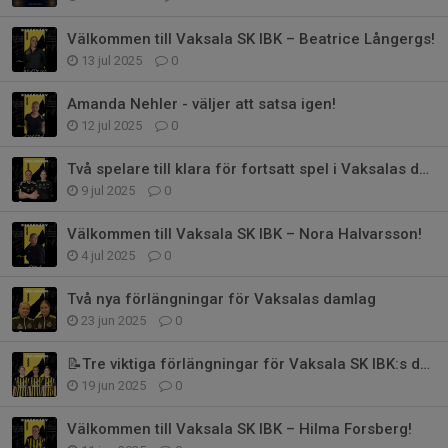
Välkommen till Vaksala SK IBK – Beatrice Långergs!
13 jul 2025
0
Amanda Nehler - väljer att satsa igen!
12 jul 2025
0
Två spelare till klara för fortsatt spel i Vaksalas damlag
9 jul 2025
0
Välkommen till Vaksala SK IBK – Nora Halvarsson!
4 jul 2025
0
Två nya förlängningar för Vaksalas damlag
23 jun 2025
0
📝Tre viktiga förlängningar för Vaksala SK IBK:s damlag
19 jun 2025
0
Välkommen till Vaksala SK IBK – Hilma Forsberg!