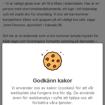
– Vi är väldigt glada över att få in Mats i ledarstaben. Han är en
person med stort innebandykunnande, ett lugn i sitt ledarskap
och ett starkt driv för utveckling. Vi tror att han kommer
komplettera Viktor och gruppen på ett väldigt bra sätt, säger
Jonni Persson, sportchef i Vaksala SK.
Det här är en ledarstab som vi tror kommer betyda mycket för
både laget och föreningens fortsatta satsning på damsidan –
och vi ser verkligen fram emot att få följa resan under
säsongen. Längre fram kommer även en längre intervju där ni
får lära känna Mats bättre och höra hans tankar kring uppdraget,
laget och säsongen som väntar.
Varmt välkommen till Vaksala SK, Mats!
Godkänn kakor
Dela nyhet
Vi använder oss av kakor (cookies) för att vår
webbplats ska fungera bra för dig. De används
även för webbanalys i syfte att hjälpa oss att
förbättra våra tjänster.