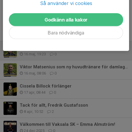
Kommentarer
Så använder vi cookies
Godkänn alla kakor
Bara nödvändiga
Tidigare nyheter
Välkommen Mats Lampén som assisterande tränare
16 maj, 19:23
0
Viktor Matsenius som ny huvudtränare för damlaget
16 maj, 08:06
0
Cissela Billock förlänger
17 apr, 08:44
0
Tack för allt, Fredrik Gustafsson
8 apr, 10:52
2
Välkommen till Vaksala SK – Emma Almström!
24 dec 2025
0