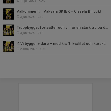
11 jun 2025
0
Välkommen till Vaksala SK IBK – Cissela Billock!
3 jun 2025
0
Truppbygget fortsätter och vi har en stark tro på det vi gör
3 jun 2025
0
📝Vi bygger vidare – med kraft, kvalitet och karaktär
20 maj 2025
0