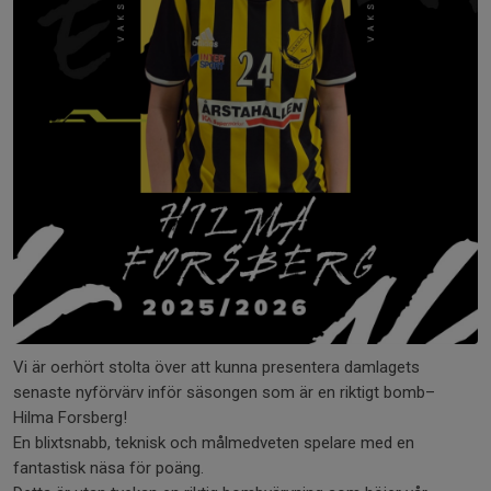
Vi är oerhört stolta över att kunna presentera damlagets
senaste nyförvärv inför säsongen som är en riktigt bomb–
Hilma Forsberg!
En blixtsnabb, teknisk och målmedveten spelare med en
fantastisk näsa för poäng.