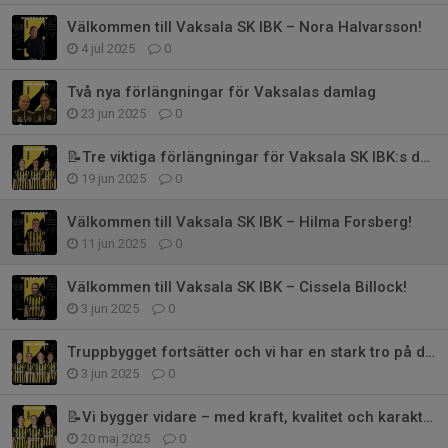
Välkommen till Vaksala SK IBK – Nora Halvarsson!
4 jul 2025
0
Två nya förlängningar för Vaksalas damlag
23 jun 2025
0
📝Tre viktiga förlängningar för Vaksala SK IBK:s damlag
19 jun 2025
0
Välkommen till Vaksala SK IBK – Hilma Forsberg!
11 jun 2025
0
Välkommen till Vaksala SK IBK – Cissela Billock!
3 jun 2025
0
Truppbygget fortsätter och vi har en stark tro på det vi gör
3 jun 2025
0
📝Vi bygger vidare – med kraft, kvalitet och karaktär
20 maj 2025
0