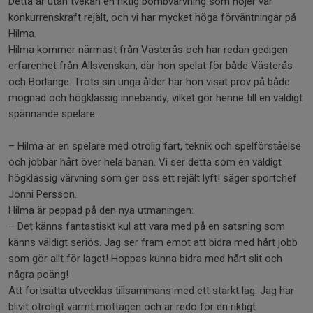
Detta är utan tvekan en riktig bombvärvning som höjer vår
konkurrenskraft rejält, och vi har mycket höga förväntningar på
Hilma.
Hilma kommer närmast från Västerås och har redan gedigen
erfarenhet från Allsvenskan, där hon spelat för både Västerås
och Borlänge. Trots sin unga ålder har hon visat prov på både
mognad och högklassig innebandy, vilket gör henne till en väldigt
spännande spelare.
– Hilma är en spelare med otrolig fart, teknik och spelförståelse
och jobbar hårt över hela banan. Vi ser detta som en väldigt
högklassig värvning som ger oss ett rejält lyft! säger sportchef
Jonni Persson.
Hilma är peppad på den nya utmaningen:
– Det känns fantastiskt kul att vara med på en satsning som
känns väldigt seriös. Jag ser fram emot att bidra med hårt jobb
som gör allt för laget! Hoppas kunna bidra med hårt slit och
några poäng!
Att fortsätta utvecklas tillsammans med ett starkt lag. Jag har
blivit otroligt varmt mottagen och är redo för en riktigt