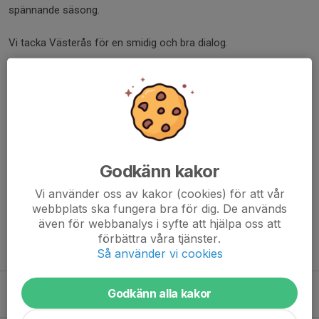
spännande säsong.
Vi tacka Västerås för en smidig och bra dialog.
Varmt välkommen till Vaksala SK IBK, Hilma
Dela nyhet
Godkänn kakor
Kommentarer
Vi använder oss av kakor (cookies) för att vår
webbplats ska fungera bra för dig. De används
även för webbanalys i syfte att hjälpa oss att
förbättra våra tjänster.
Tidigare nyheter
Så använder vi cookies
Välkommen Mats Lampén som assisterande tränare
Godkänn alla kakor
16 maj, 19:23
0