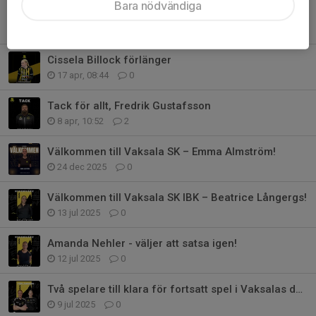
Bara nödvändiga
Viktor Matsenius som ny huvudtränare för damlaget
16 maj, 08:06
0
Cissela Billock förlänger
17 apr, 08:44
0
Tack för allt, Fredrik Gustafsson
8 apr, 10:52
2
Välkommen till Vaksala SK – Emma Almström!
24 dec 2025
0
Välkommen till Vaksala SK IBK – Beatrice Långergs!
13 jul 2025
0
Amanda Nehler - väljer att satsa igen!
12 jul 2025
0
Två spelare till klara för fortsatt spel i Vaksalas damlag
9 jul 2025
0