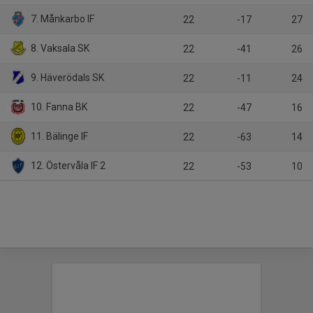
7. Månkarbo IF
22
-17
27
8. Vaksala SK
22
-41
26
9. Häverödals SK
22
-11
24
10. Fanna BK
22
-47
16
11. Bälinge IF
22
-63
14
12. Östervåla IF 2
22
-53
10