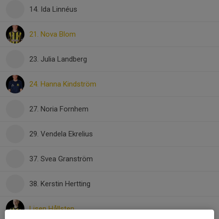
14. Ida Linnéus
21. Nova Blom
23. Julia Landberg
24. Hanna Kindström
27. Noria Fornhem
29. Vendela Ekrelius
37. Svea Granström
38. Kerstin Hertting
Lisen Hållsten