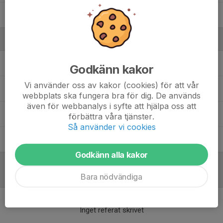
Lorelle Graham
Ledare
Claudio Toro Bergström
Till förfogande
Godkänn kakor
Vi använder oss av kakor (cookies) för att vår
Fredrik Blom
Ass. Tränare
webbplats ska fungera bra för dig. De används
även för webbanalys i syfte att hjälpa oss att
Linda Sjöblom
Lagledare
förbättra våra tjänster.
Så använder vi cookies
Rasmus Wisselgren
Manager
Godkänn alla kakor
Referat
Bara nödvändiga
Inget referat skrivet