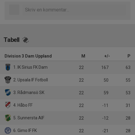
Tabell
Division 3 Dam Uppland
M
+/-
P
1. IK Sirius FK Dam
22
167
63
2. Upsala IF Fotboll
22
50
55
3. Rådmansö SK
22
59
53
4. Håbo FF
22
-11
31
5. Sunnersta AIF
22
-12
28
6. Gimo IF FK
22
-21
28