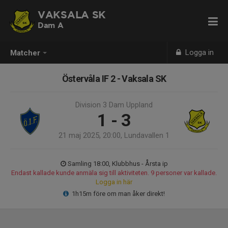
VAKSALA SK
Dam A
Logga in
Matcher
Östervåla IF 2 - Vaksala SK
Division 3 Dam Uppland
1 - 3
21 maj 2025, 20:00, Lundavallen 1
Samling 18:00, Klubbhus - Årsta ip
Endast kallade kunde anmäla sig till aktiviteten. 9 personer var kallade.
Logga in här
1h15m före om man åker direkt!