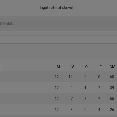
Inget referat skrivet
d
M
V
O
F
GM
12
12
0
0
60
12
9
1
2
39
12
7
3
2
55
12
8
0
4
26