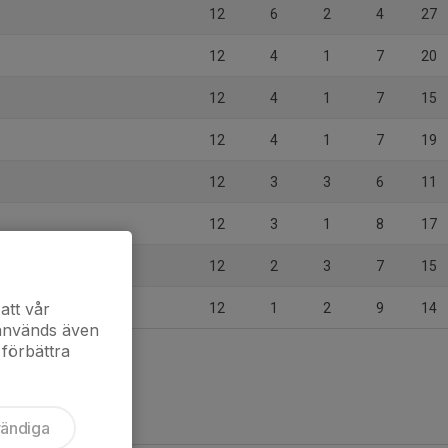
12
6
2
4
27
12
4
1
7
20
12
4
1
7
15
12
4
1
7
19
12
3
3
6
11
12
3
1
8
17
12
2
3
7
15
att vår
12
1
2
9
14
 används även
 förbättra
vändiga