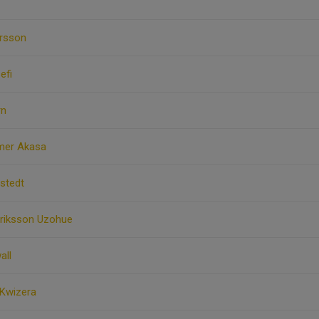
rsson
efi
rn
mer Akasa
estedt
nriksson Uzohue
all
 Kwizera