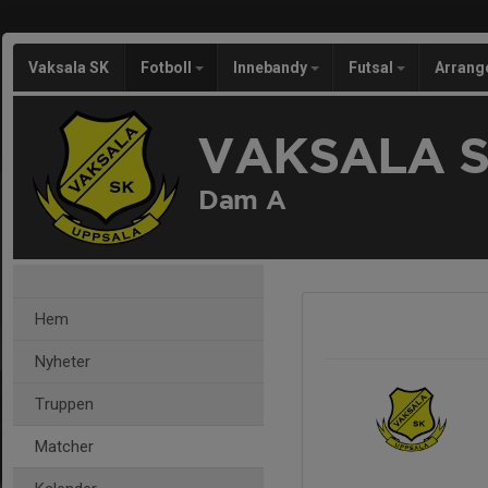
Vaksala SK
Fotboll
Innebandy
Futsal
Arran
VAKSALA 
Dam A
Hem
Nyheter
Truppen
Matcher