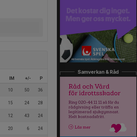
Samverkan & Råd
IM
+/-
P
10
50
36
15
24
28
12
43
24
20
6
24