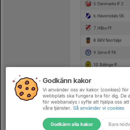
5. Danmarks IF 2
6. Häverödals SK
7. Håbo FF
8. BKV Norrtälje
9. Gimo IF FK
10. Bälinge IF
11. Fanna BK
Godkänn kakor
12. Sunnersta AIF
Vi använder oss av kakor (cookies) för 
webbplats ska fungera bra för dig. De
för webbanalys i syfte att hjälpa oss att
våra tjänster.
Så använder vi cookies
Godkänn alla kakor
Bara nöd