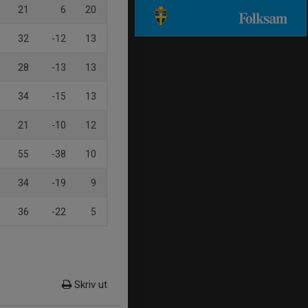
21
6
20
32
-12
13
28
-13
13
34
-15
13
21
-10
12
55
-38
10
34
-19
9
36
-22
5
Skriv ut