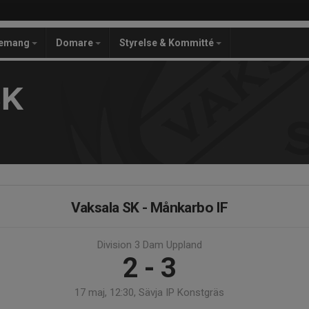
gemang
Domare
Styrelse & Kommitté
SK
Vaksala SK - Månkarbo IF
Division 3 Dam Uppland
2 - 3
17 maj, 12:30, Sävja IP Konstgräs