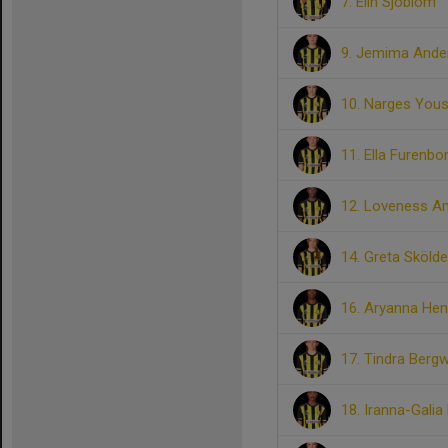
7. Elin Sjöblom
9. Jemima Ande
10. Narges Yous
11. Ella Furenbo
12. Loveness A
14. Greta Sköld
16. Aryanna He
17. Tindra Bergw
18. Iranna-Galia