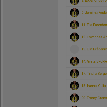
8. Ebba Kindstr
9. Jemima Ande
11. Ella Furenbo
12. Loveness A
13. Elin Bråden
14. Greta Sköld
17. Tindra Bergw
18. Iranna-Galia
20. Emmy Grans