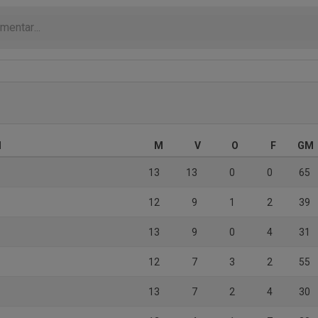
d
M
V
O
F
GM
13
13
0
0
65
12
9
1
2
39
13
9
0
4
31
12
7
3
2
55
13
7
2
4
30