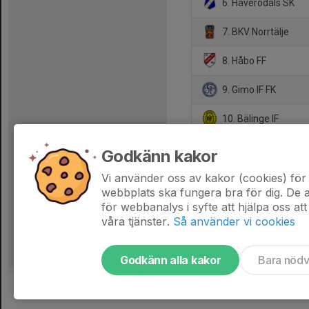
6. Häverödals SK
7. BKV Norrtälje
8. Håbo FF
9. Gimo IF FK
10. Bälinge IF
11. Fanna BK
Godkänn kakor
12. Sunnersta AIF
Vi använder oss av kakor (cookies) för 
webbplats ska fungera bra för dig. De
för webbanalys i syfte att hjälpa oss att
våra tjänster.
Så använder vi cookies
Godkänn alla kakor
Bara nöd
Tjäna pengar till laget