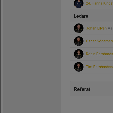
24. Hanna Kind
Ledare
Johan Ellvén
Ass
Oscar Söderbe
Robin Bernhard
Tim Bernhards
Referat