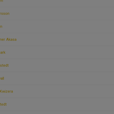
öm
rsson
rn
mer Akasa
mark
estedt
all
 Kwizera
tedt