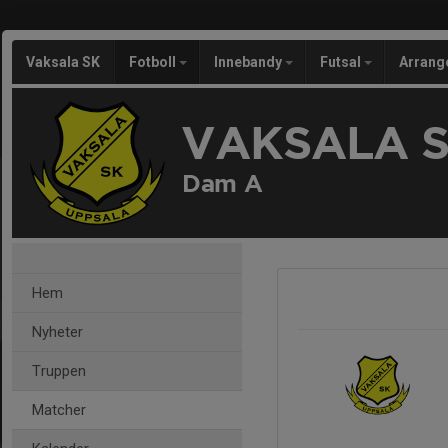
Vaksala SK
Fotboll
Innebandy
Futsal
Arran
VAKSALA 
Dam A
Hem
Nyheter
Truppen
Matcher