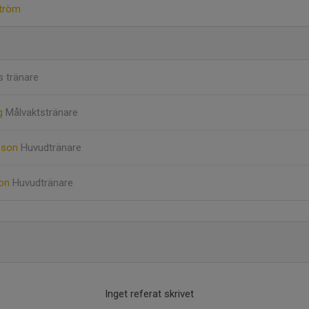
ström
 tränare
rg
Målvaktstränare
sson
Huvudtränare
son
Huvudtränare
Inget referat skrivet