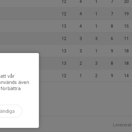
12
4
1
7
20
12
4
1
7
19
13
4
1
8
15
12
3
3
6
11
13
3
1
9
18
13
2
3
8
18
att vår
12
1
2
9
14
 används även
 förbättra
vändiga
Levererat