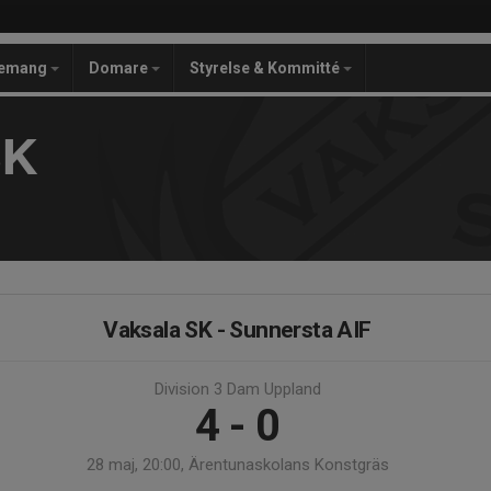
gemang
Domare
Styrelse & Kommitté
SK
Vaksala SK - Sunnersta AIF
Division 3 Dam Uppland
4 - 0
28 maj, 20:00, Ärentunaskolans Konstgräs