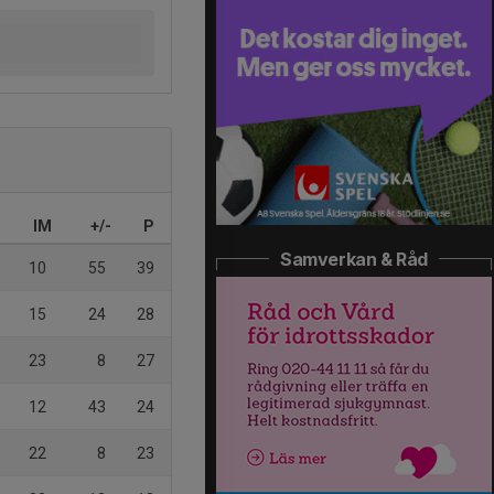
IM
+/-
P
Samverkan & Råd
10
55
39
15
24
28
23
8
27
12
43
24
22
8
23