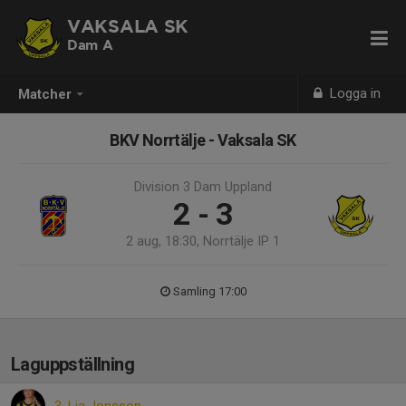
VAKSALA SK
Dam A
Logga in
Matcher
BKV Norrtälje - Vaksala SK
Division 3 Dam Uppland
2 - 3
2 aug, 18:30, Norrtälje IP 1
Samling 17:00
Laguppställning