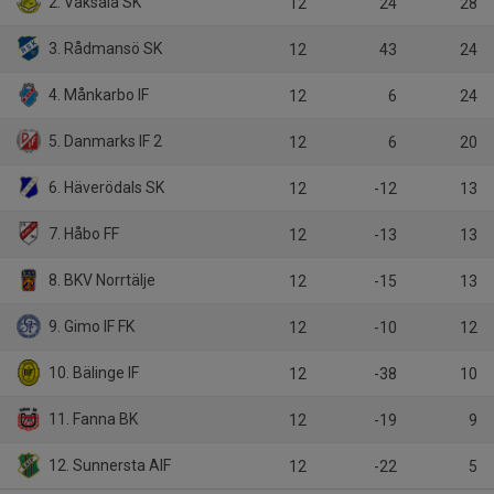
2. Vaksala SK
12
24
28
3. Rådmansö SK
12
43
24
4. Månkarbo IF
12
6
24
5. Danmarks IF 2
12
6
20
6. Häverödals SK
12
-12
13
7. Håbo FF
12
-13
13
8. BKV Norrtälje
12
-15
13
9. Gimo IF FK
12
-10
12
10. Bälinge IF
12
-38
10
11. Fanna BK
12
-19
9
12. Sunnersta AIF
12
-22
5