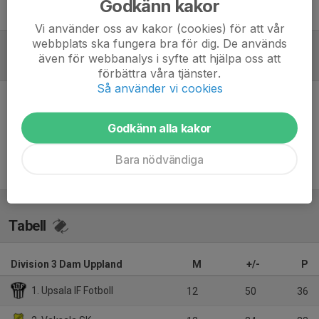
Godkänn kakor
Tim Bernhardsson
Huvudtränare
Vi använder oss av kakor (cookies) för att vår
webbplats ska fungera bra för dig. De används
även för webbanalys i syfte att hjälpa oss att
Referat
förbättra våra tjänster.
Så använder vi cookies
Inget referat skrivet
Godkänn alla kakor
Bara nödvändiga
Tabell
Division 3 Dam Uppland
M
+/-
P
1. Upsala IF Fotboll
12
50
36