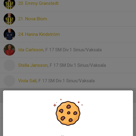
20. Emmy Granstedt
21. Nova Blom
24. Hanna Kindström
Ida Carlsson
, F 17 SM Div.1 Sirius/Vaksala
Stella Jansson
, F 17 SM Div.1 Sirius/Vaksala
Viola Sall
, F 17 SM Div.1 Sirius/Vaksala
Ledare
Johan Ellvén
Ass tränare
Robin Bernhardsson
Huvudtränare