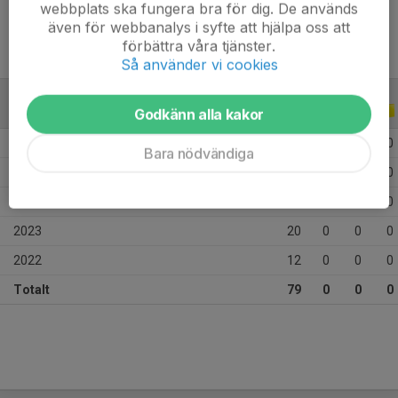
webbplats ska fungera bra för dig. De används
även för webbanalys i syfte att hjälpa oss att
förbättra våra tjänster.
Så använder vi cookies
ALLA SERIER
ALLA ÅR
Godkänn alla kakor
2026
10
0
0
0
Bara nödvändiga
2025
11
0
0
0
2024
26
0
0
0
2023
20
0
0
0
2022
12
0
0
0
Totalt
79
0
0
0