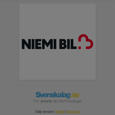
För
smarta
idrottsföreningar
Välj version:
Mobil
|
Desktop