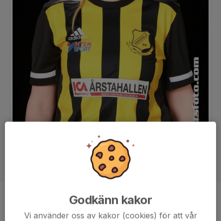
Godkänn kakor
Position
-
Vi använder oss av kakor (cookies) för att vår
Ålder
20 år