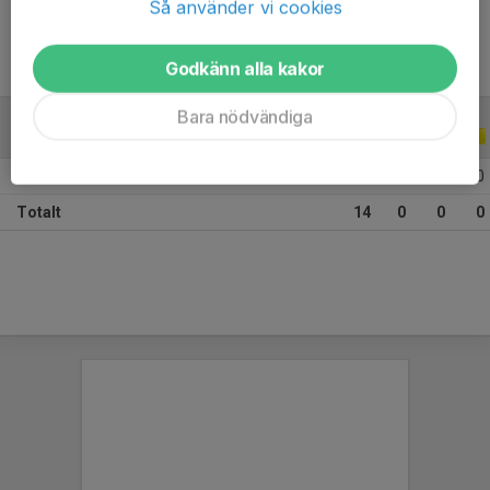
Så använder vi cookies
Godkänn alla kakor
Bara nödvändiga
ALLA SERIER
ALLA ÅR
2026
14
0
0
0
Totalt
14
0
0
0