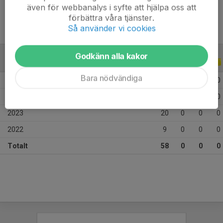
även för webbanalys i syfte att hjälpa oss att
förbättra våra tjänster.
Så använder vi cookies
Godkänn alla kakor
ALLA SERIER
ALLA ÅR
Bara nödvändiga
2025
18
0
0
0
2024
11
0
0
0
2023
20
0
0
0
2022
9
0
0
0
Totalt
58
0
0
0