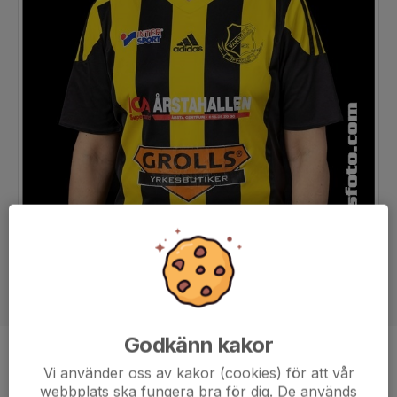
Godkänn kakor
Position
Back
Vi använder oss av kakor (cookies) för att vår
Ålder
44 år
webbplats ska fungera bra för dig. De används