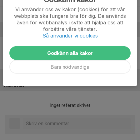
Vi använder oss av kakor (cookies) för att vår
Norah Svedbro Hadj Abderrahman
webbplats ska fungera bra för dig. De används
även för webbanalys i syfte att hjälpa oss att
förbättra våra tjänster.
Ledare
Så använder vi cookies
Johanna Christiernin
Assisterande tränare
Godkänn alla kakor
Moalie Guthagen
Tränare
Bara nödvändiga
Referat
Inget referat skrivet