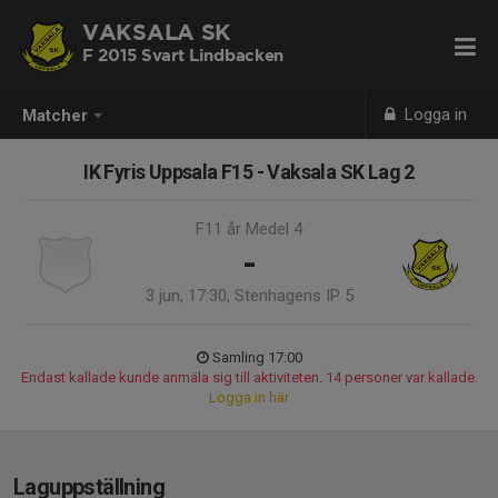
VAKSALA SK
F 2015 Svart Lindbacken
Logga in
Matcher
IK Fyris Uppsala F15 - Vaksala SK Lag 2
F11 år Medel 4
-
3 jun, 17:30, Stenhagens IP 5
Samling 17:00
Endast kallade kunde anmäla sig till aktiviteten. 14 personer var kallade.
Logga in här
Laguppställning