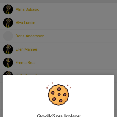
Alma Subasic
Alva Lundin
Doris Andersson
Ellen Manner
Emma Brus
Helle Strandberg
Isabella Karberg
Lovisa Häggbom
Godkänn kakor
Mila Enström