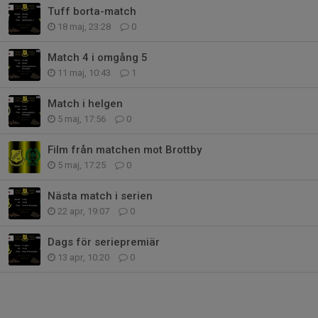
Tuff borta-match
18 maj, 23:28
0
Match 4 i omgång 5
11 maj, 10:43
1
Match i helgen
5 maj, 17:56
0
Film från matchen mot Brottby
5 maj, 17:25
0
Nästa match i serien
22 apr, 19:07
0
Dags för seriepremiär
13 apr, 10:20
0