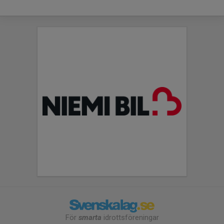
För
smarta
idrottsföreningar