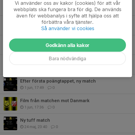
Vi använder oss av kakor (cookies) för att vår
Vårsäsongens sista match
webbplats ska fungera bra för dig. De används
18 jun, 21:05
0
även för webbanalys i syfte att hjälpa oss att
förbättra våra tjänster.
Ny match, nya möjligheter
Så använder vi cookies
13 jun, 19:04
0
Film från matchen mot Alsike
Godkänn alla kakor
13 jun, 19:01
0
Bara nödvändiga
Seriefinal
8 jun, 10:09
0
Efter första poängtappet, ny match
1 jun, 17:49
0
Film från matchen mot Danmark
1 jun, 17:36
0
Ny tuff match
24 maj, 23:40
0