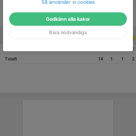
Så använder vi cookies
Godkänn alla kakor
Bara nödvändiga
ALLA SERIER
ALLA ÅR
2026
14
1
1
2
Totalt
14
1
1
2