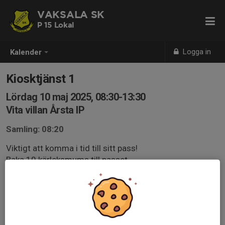
VAKSALA SK
P 15 Lokal
Logga in
Kalender
Kiosktjänst 1
Lördag 10 maj 2025, 08:30-13:30
Vita villan Årsta IP
Samling: 08:20
Viktigt att komma i tid till sitt pass!
Baka 10 kärleksmums till passet.
https://www.arla.se/recept/karleksmums/
Obs! Startiden är ca tid och kan komma att bli senare så
håll koll på det!