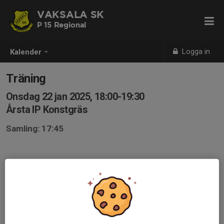
VAKSALA SK
P 15 Regional
Logga in
Kalender
Träning
Onsdag 22 jan 2025, 18:00-19:30
Årsta IP Konstgräs
Samling: 17:45