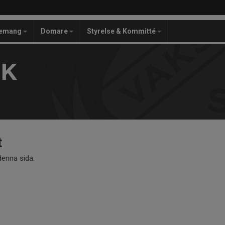
gemang
Domare
Styrelse & Kommitté
SK
t
 denna sida.