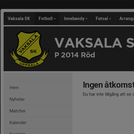
Vaksala SK
Fotboll
Innebandy
Futsal
Arran
VAKSALA 
P 2014 Röd
Ingen åtkoms
Hem
Du har inte tillgång att se
Nyheter
Matcher
Kalender