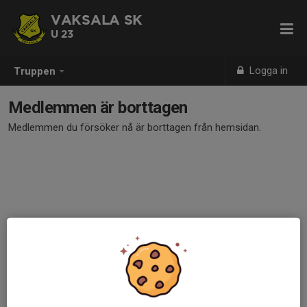
VAKSALA SK
U 23
Logga in
Truppen
Medlemmen är borttagen
Medlemmen du försöker nå är borttagen från hemsidan.