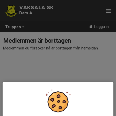
VAKSALA SK
Dam A
Logga in
Truppen
Medlemmen är borttagen
Medlemmen du försöker nå är borttagen från hemsidan.