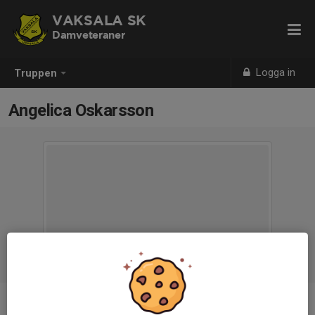
VAKSALA SK
Damveteraner
Logga in
Truppen
Angelica Oskarsson
Position
-