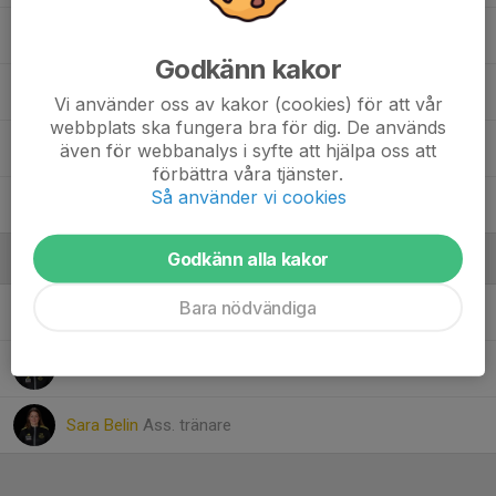
2. Selma Lundin
Godkänn kakor
27. Stella Krekula
Vi använder oss av kakor (cookies) för att vår
webbplats ska fungera bra för dig. De används
24. Thea Wallblom
även för webbanalys i syfte att hjälpa oss att
förbättra våra tjänster.
Så använder vi cookies
21. Tuva Sjödin
Godkänn alla kakor
Ledare
Bara nödvändiga
Peter Skogö Vestberg
Ass. tränare
Rikard Selinus
Ass. tränare
Sara Belin
Ass. tränare