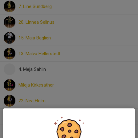
7. Line Sundberg
20. Linnea Selinus
15. Maja Baglien
13. Malva Hellerstedt
4. Meja Sahlin
Mileja Kirkesäther
22. Nea Holm
16. Saga Aspenlind
23. Saga Zetterman