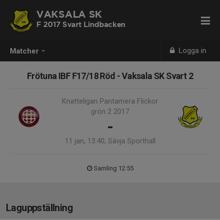
VAKSALA SK
F 2017 Svart Lindbacken
Logga in
Matcher
Frötuna IBF F17/18 Röd - Vaksala SK Svart 2
Knatteligan Pantamera Flickor
grön 2 2017
-
11 jan, 13:40, Sävja Sporthall
Samling 12:55
Laguppställning