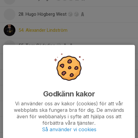
28. Hugo Högberg West
54. Alexander Lindström
55. Tom Söderling
67. Max Hånberg
69. Marcus Pettersson
Godkänn kakor
70. Timothy Westlund
Vi använder oss av kakor (cookies) för att vår
71. Oscar Helmrich
webbplats ska fungera bra för dig. De används
även för webbanalys i syfte att hjälpa oss att
förbättra våra tjänster.
77. Ludvig Rudberg
Så använder vi cookies