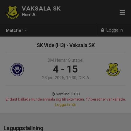
VAKSALA SK
Herr A
Logga in
Matcher
SK Vide (H3) - Vaksala SK
DM Herrar Slutspel
4 - 15
23 jan 2025, 19:30, CIK A
Samling 18:00
Endast kallade kunde anmäla sig till aktiviteten. 17 personer var kallade.
Logga in här
Laguppställning