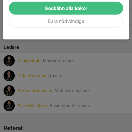
86. Samuel Eriksson
Godkänn alla kakor
90. Viggo Lärnvåg
Bara nödvändiga
97. Christoffer Andersson
Ledare
Daniel Söder
Målvaktstränare
Peter Kokocha
Tränare
Stefan Johansson
Materialförvaltare
Sven Dahlström
Assisterande tränare
Referat