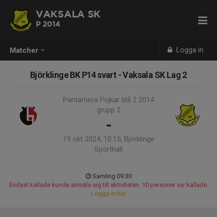
VAKSALA SK
P 2014
Logga in
Matcher
Björklinge BK P14 svart - Vaksala SK Lag 2
Pantamera Pojkar blå 2 2014
grupp 2
-
19 okt 2024, 10:15, Björklinge
Sporthall
Samling 09:30
Endast kallade kunde anmäla sig till aktiviteten. 10 personer var kallade.
Logga in här