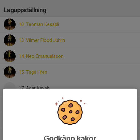
Laguppställning
10. Teoman Kesapli
13. Vilmer Flood Juhlin
14. Neo Emanuelsson
15. Tage Hren
17. Adar Kavak
20. Anton Ankargren
22. Emil Iselidh
29. Jonathan Billefjord
Godkänn kakor