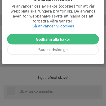
Vi använder oss av kakor (cookies) för att vår
41. Edvard Johansson
webbplats ska fungera bra för dig. De används
även för webbanalys i syfte att hjälpa oss att
förbättra våra tjänster.
Ledare
Så använder vi cookies
Marcel Hren
Tränare
Godkänn alla kakor
Frederik Iselidh
Tränare
Bara nödvändiga
Referat
Inget referat skrivet