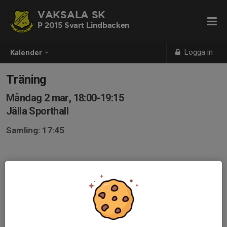
VAKSALA SK
P 2015 Svart Lindbacken
Logga in
Kalender
Träning
Måndag 2 mar, 18:00-19:15
Jälla Sporthall
Samling: 17:45