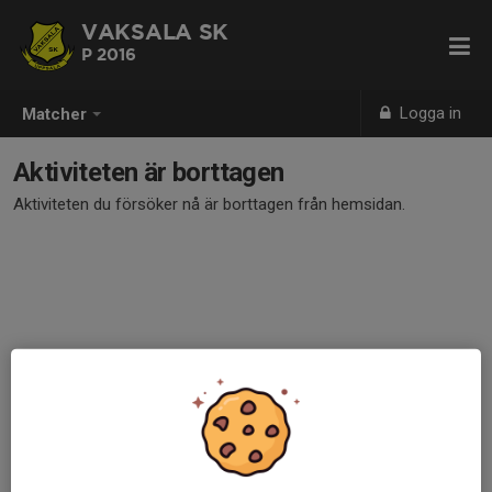
VAKSALA SK
P 2016
Logga in
Matcher
Aktiviteten är borttagen
Aktiviteten du försöker nå är borttagen från hemsidan.