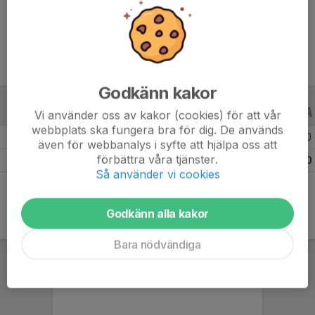
Ålder
8 år
Godkänn kakor
ALLA SERIER
ALLA ÅR
Vi använder oss av kakor (cookies) för att vår
webbplats ska fungera bra för dig. De används
Säsongen 25/26
9
0
0
även för webbanalys i syfte att hjälpa oss att
förbättra våra tjänster.
Totalt
9
0
0
Så använder vi cookies
Godkänn alla kakor
Bara nödvändiga