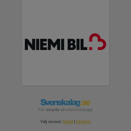
För
smarta
idrottsföreningar
Välj version:
Mobil
|
Desktop