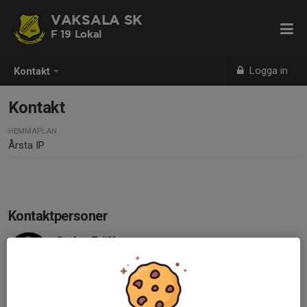
VAKSALA SK
F 19 Lokal
Logga in
Kontakt
Kontakt
HEMMAPLAN
Årsta IP
Kontaktpersoner
Stefan Träff
Tränare F19
070-590 70 25
stefantraff@hotmail.com