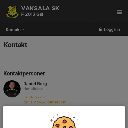
VAKSALA SK
F 2013 Gul
Logga in
Kontakt
Kontakt
Kontaktpersoner
Daniel Borg
Huvudtränare
070-415 77 96
daniel.borg@hotmail.com
Carin Borg Telning
Ass.tränare
076-228 06 89