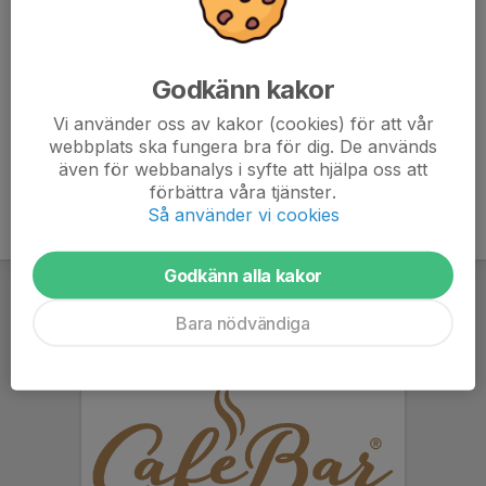
carin.telning@gmail.com
Pierre Johan Hällström
Godkänn kakor
Ass.tränare/Sportsligt ansvarig
Mobil/telefon visas bara för inloggade
Vi använder oss av kakor (cookies) för att vår
E-post visas bara för inloggade
webbplats ska fungera bra för dig. De används
även för webbanalys i syfte att hjälpa oss att
förbättra våra tjänster.
Så använder vi cookies
Godkänn alla kakor
Bara nödvändiga