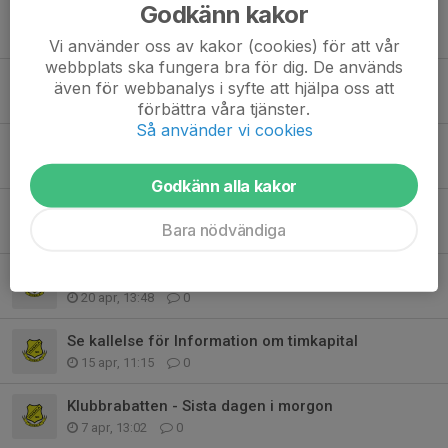
Godkänn kakor
Tack för väl genomförd kioskhelg
1 jun, 10:42
0
Vi använder oss av kakor (cookies) för att vår
webbplats ska fungera bra för dig. De används
Flyttad match samt nya bilder!
även för webbanalys i syfte att hjälpa oss att
22 maj, 16:16
0
förbättra våra tjänster.
Så använder vi cookies
Påminnelse att tacka Ja till arbetspass i kiosken
11 maj, 09:03
0
Godkänn alla kakor
Äntligen onsdagsträningar!
Bara nödvändiga
11 maj, 07:38
0
Nya träningstider, föräldramöte samt fotografering
20 apr, 13:48
0
Se kallelse för Information om timkapital
15 apr, 11:15
0
Klubbrabatten - Sista dagen i morgon
7 apr, 13:02
0