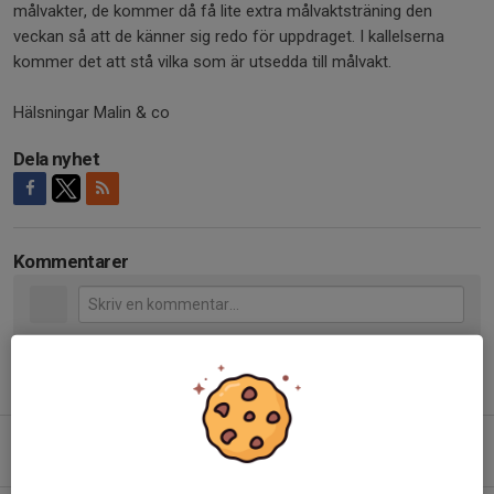
målvakter, de kommer då få lite extra målvaktsträning den
veckan så att de känner sig redo för uppdraget. I kallelserna
kommer det att stå vilka som är utsedda till målvakt.
Hälsningar Malin & co
Dela nyhet
Kommentarer
Tidigare nyheter
Snart dags för sommaruppehåll
18 jun, 17:32
0