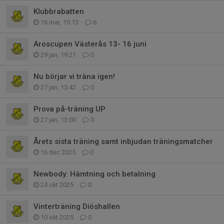
Klubbrabatten
16 mar, 15:13
6
Aroscupen Västerås 13- 16 juni
29 jan, 19:21
0
Nu börjar vi träna igen!
27 jan, 15:42
0
Prova på-träning UP
27 jan, 13:00
0
Årets sista träning samt inbjudan träningsmatcher
16 dec 2025
0
Newbody: Hämtning och betalning
24 okt 2025
0
Vinterträning Diöshallen
10 okt 2025
0