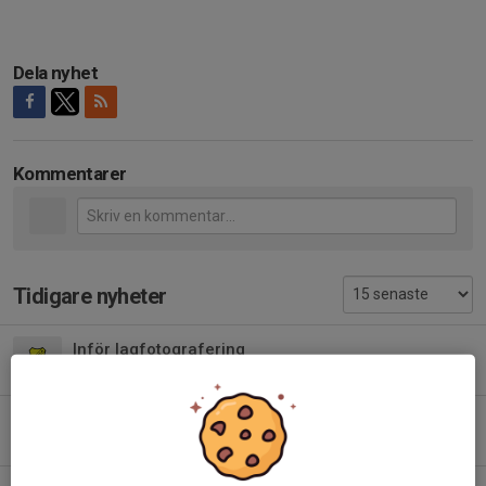
Dela nyhet
Kommentarer
Tidigare nyheter
Inför lagfotografering
20 apr, 22:10
0
Ny träningstid efter nyår
18 dec 2025
0