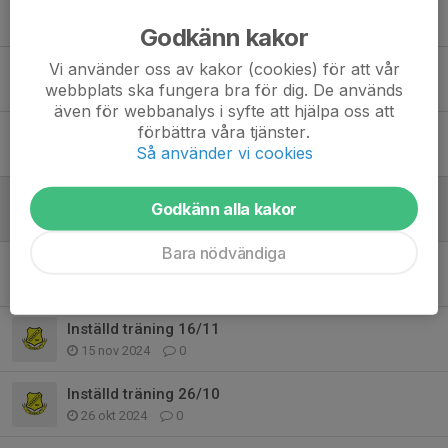
Träningstider under oktober-december
2 okt 2025
0
Godkänn kakor
Vi använder oss av kakor (cookies) för att vår
Protokoll från föräldramötet
webbplats ska fungera bra för dig. De används
2 maj 2025
0
även för webbanalys i syfte att hjälpa oss att
förbättra våra tjänster.
Träningstider och lagfotografering 5/4
Så använder vi cookies
29 mar 2025
0
Försäsongsträningen startar måndag 10/3
Godkänn alla kakor
6 mar 2025
0
Bara nödvändiga
Kommande träningsmatcher
9 feb 2025
0
Inställd träning 16/11
15 nov 2024
0
Inställd träning 26/10
26 okt 2024
0