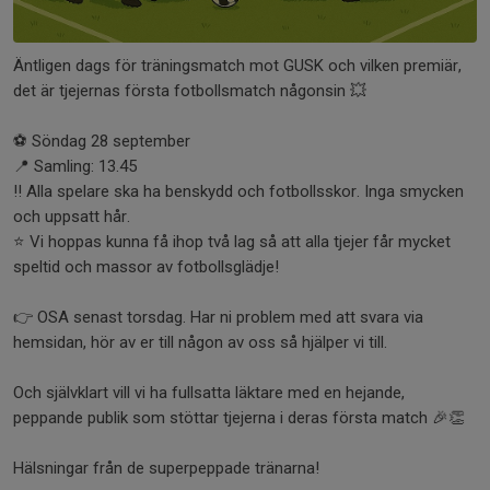
Äntligen dags för träningsmatch mot GUSK och vilken premiär,
det är tjejernas första fotbollsmatch någonsin 💥
⚽️ Söndag 28 september
📍 Samling: 13.45
‼️ Alla spelare ska ha benskydd och fotbollsskor. Inga smycken
och uppsatt hår.
⭐️ Vi hoppas kunna få ihop två lag så att alla tjejer får mycket
speltid och massor av fotbollsglädje!
👉 OSA senast torsdag. Har ni problem med att svara via
hemsidan, hör av er till någon av oss så hjälper vi till.
Och självklart vill vi ha fullsatta läktare med en hejande,
peppande publik som stöttar tjejerna i deras första match 🎉👏
Hälsningar från de superpeppade tränarna!