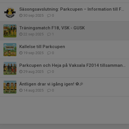
Säsongsavslutning: Parkcupen – Information till Föräldrar
30 sep 2025
0
Träningsmatch F18, VSK - GUSK
22 sep 2025
1
Kallelse till Parkcupen
19 sep 2025
0
Parkcupen och Heja på Vaksala F2014 tillsammans.
29 aug 2025
0
Äntligen drar vi igång igen! ⚽🎉
14 aug 2025
0