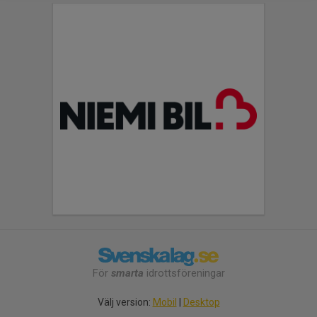
För
smarta
idrottsföreningar
Välj version:
Mobil
|
Desktop