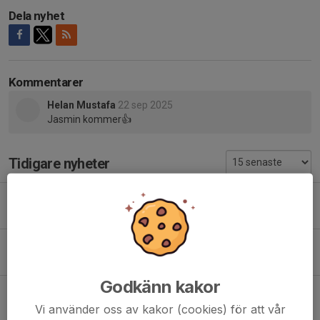
Dela nyhet
Kommentarer
Helan Mustafa
22 sep 2025
Jasmin kommer👍
Tidigare nyheter
Inställt: Poolspel på Yrsa
24 jun, 07:51
0
Poolspel på Yrsa
21 jun, 15:18
0
Godkänn kakor
Unt cupen
9 jun, 11:23
0
Vi använder oss av kakor (cookies) för att vår