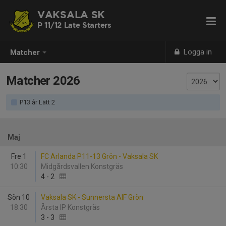
VAKSALA SK
P 11/12 Late Starters
Logga in
Matcher
Matcher 2026
P13 år Lätt 2
Maj
Fre 1
FC Arlanda P11-13 Grön - Vaksala SK
10:30
Midgårdsvallen Konstgräs
4
-
2
Sön 10
Vaksala SK - Sunnersta AIF Grön
18:30
Årsta IP Konstgräs
3
-
3