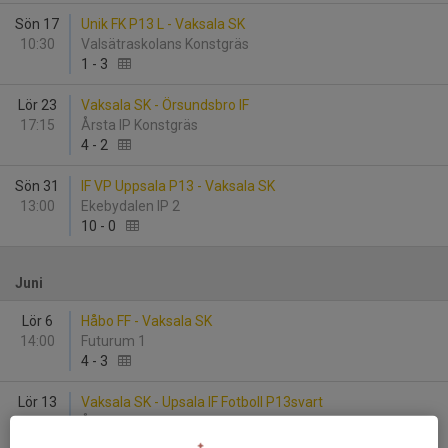
Sön 17
Unik FK P13 L - Vaksala SK
10:30
Valsätraskolans Konstgräs
1
-
3
Lör 23
Vaksala SK - Örsundsbro IF
17:15
Årsta IP Konstgräs
4
-
2
Sön 31
IF VP Uppsala P13 - Vaksala SK
13:00
Ekebydalen IP 2
10
-
0
Juni
Lör 6
Håbo FF - Vaksala SK
14:00
Futurum 1
4
-
3
Lör 13
Vaksala SK - Upsala IF Fotboll P13svart
11:00
Årsta IP 1
6
-
0