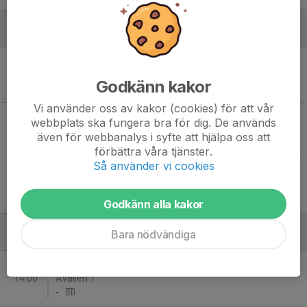
Augusti
Sön 16
Vaksala SK - FC Arlanda P11-13 Grön
11:00
Årsta IP 1
Godkänn kakor
-
Vi använder oss av kakor (cookies) för att vår
Lör 22
Sunnersta AIF Grön - Vaksala SK
webbplats ska fungera bra för dig. De används
14:30
Sävja IP Konstgräs
även för webbanalys i syfte att hjälpa oss att
-
förbättra våra tjänster.
Så använder vi cookies
Lör 29
Vaksala SK - Unik FK P13 L
09:30
Årsta IP Konstgräs
-
Godkänn alla kakor
Bara nödvändiga
September
Sön 6
Örsundsbro IF - Vaksala SK
14:00
Åvallen 1
-