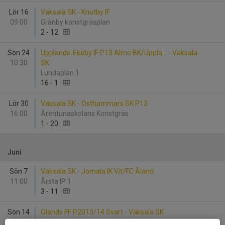
Lör 16
Vaksala SK - Knutby IF
09:00
Gränby konstgräsplan
2
-
12
Sön 24
Upplands-Ekeby IF P13 Almo BK/Uppla... - Vaksala
10:30
SK
Lundaplan 1
16
-
1
Lör 30
Vaksala SK - Östhammars SK P13
16:00
Ärentunaskolans Konstgräs
1
-
20
Juni
Sön 7
Vaksala SK - Jomala IK Vit/FC Åland
11:00
Årsta IP 1
3
-
11
Sön 14
Olands FF P2013/14 Svart - Vaksala SK
13:30
Korsängens IP 1 Alunda