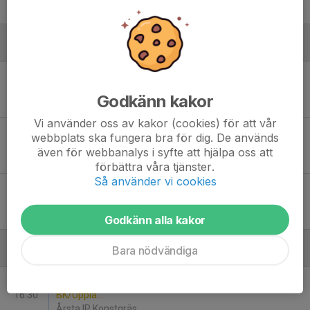
15
-
0
Augusti
Sön 16
Gimo IF FK P13 - Vaksala SK
00:00
Idrottsgården 3
Godkänn kakor
-
Vi använder oss av kakor (cookies) för att vår
Sön 23
Vaksala SK - Gräsö Norrskedika IF
webbplats ska fungera bra för dig. De används
11:00
Årsta IP 1
även för webbanalys i syfte att hjälpa oss att
-
förbättra våra tjänster.
Så använder vi cookies
Sön 30
Knutby IF - Vaksala SK
10:30
Svärdens IP 1
-
Godkänn alla kakor
Bara nödvändiga
September
Lör 5
Vaksala SK - Upplands-Ekeby IF P13 Almo
16:30
BK/Uppla...
Årsta IP Konstgräs