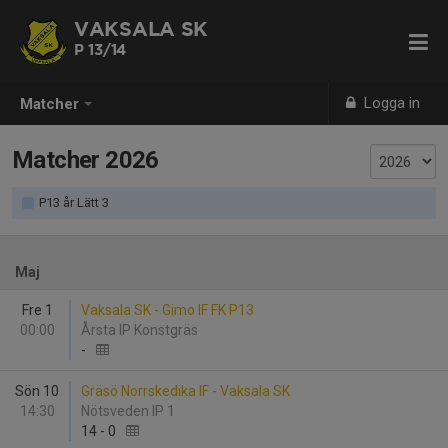
VAKSALA SK
P 13/14
Logga in
Matcher
Matcher 2026
P13 år Lätt 3
Maj
Fre 1
Vaksala SK - Gimo IF FK P13
00:00
Årsta IP Konstgräs
-
Sön 10
Gräsö Norrskedika IF - Vaksala SK
14:30
Nötsveden IP 1
14
-
0