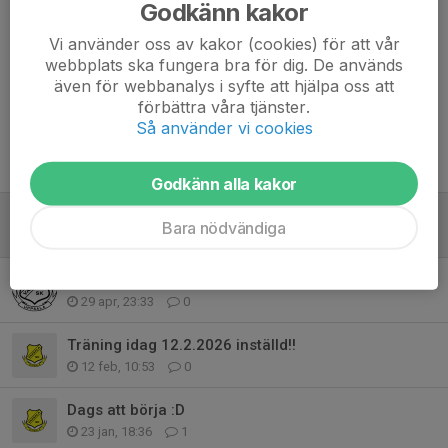
Godkänn kakor
Koordinator – LS
Vi använder oss av kakor (cookies) för att vår
Dela nyhet
webbplats ska fungera bra för dig. De används
även för webbanalys i syfte att hjälpa oss att
förbättra våra tjänster.
Så använder vi cookies
Tidigare nyheter
Godkänn alla kakor
Sommar Uppehåll, start höst-vårsäsong 2026.
Bara nödvändiga
29 jun, 11:55
0
Inställd träning 30/4
29 apr, 23:33
0
Träning idag 12.2.2026 inställd!!
12 feb, 10:53
0
Dags att börja :D
23 jan, 18:36
1