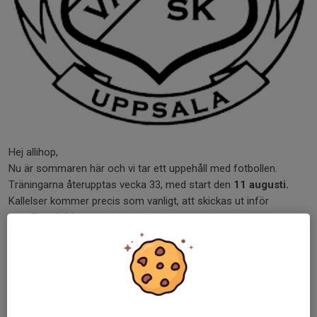
Hej allihop,
Nu är sommaren här och vi tar ett uppehåll med fotbollen.
Träningarna återupptas vecka 33, med start den
11 augusti.
Kallelser kommer precis som vanligt, att skickas ut inför
samtliga aktiviteter.
Vi önskar er alla en riktigt fin och avkopplande sommar och ser
fram emot att ses igen i augusti!
Vänliga hälsningar,
Issa