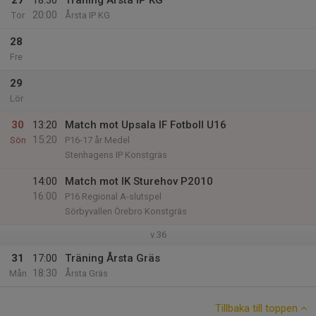
27
18:30
Träning Årsta IP KG
20:00
Tor
Årsta IP KG
28
Fre
29
Lör
30
13:20
Match mot Upsala IF Fotboll U16
15:20
Sön
P16-17 år Medel
Stenhagens IP Konstgräs
14:00
Match mot IK Sturehov P2010
16:00
P16 Regional A-slutspel
Sörbyvallen Örebro Konstgräs
v.36
31
17:00
Träning Årsta Gräs
18:30
Mån
Årsta Gräs
Tillbaka till toppen