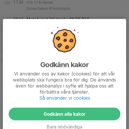
17:30
Lör
P16-17 år Medel
Gröna Dalens IP Konstgräs
18:15
Match mot Västerås SK FK P15
20:15
P16 Regional A-slutspel
Ringvallen 1
16
Sön
v.34
Godkänn kakor
17
17:00
Träning Årsta Gräs
Vi använder oss av kakor (cookies) för att vår
18:30
Mån
Årsta Gräs
webbplats ska fungera bra för dig. De används
18
även för webbanalys i syfte att hjälpa oss att
Tis
förbättra våra tjänster.
Så använder vi cookies
19
19:30
Träning Österängens IP
21:00
Ons
Österängens IP
Godkänn alla kakor
20
18:30
Träning Årsta IP KG
20:00
Tor
Årsta IP KG
Bara nödvändiga