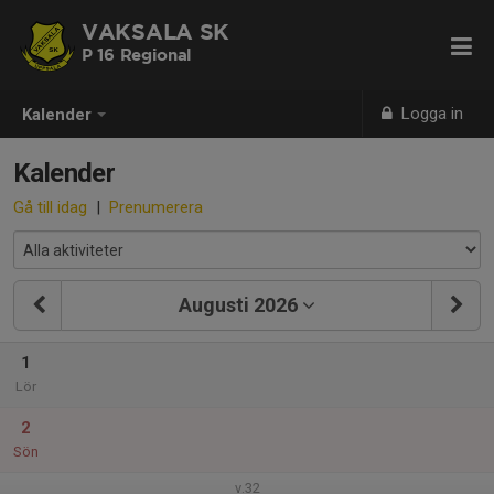
VAKSALA SK
P 16 Regional
Logga in
Kalender
Kalender
Gå till idag
|
Prenumerera
Augusti 2026
1
Lör
2
Sön
v.32