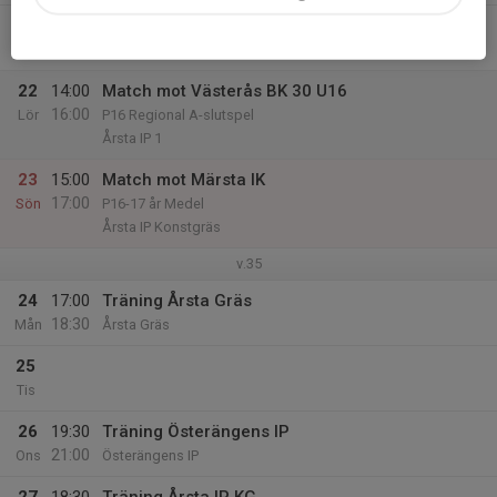
21
18:30
Träning Årsta KG
21:00
Fre
Årsta IP KG
22
14:00
Match mot Västerås BK 30 U16
16:00
Lör
P16 Regional A-slutspel
Årsta IP 1
23
15:00
Match mot Märsta IK
17:00
Sön
P16-17 år Medel
Årsta IP Konstgräs
v.35
24
17:00
Träning Årsta Gräs
18:30
Mån
Årsta Gräs
25
Tis
26
19:30
Träning Österängens IP
21:00
Ons
Österängens IP