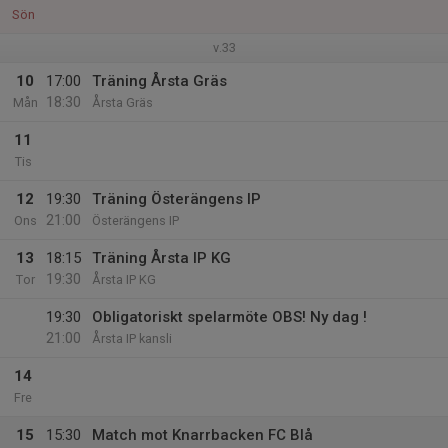
Sön
v.33
10
17:00
Träning Årsta Gräs
18:30
Mån
Årsta Gräs
11
Tis
12
19:30
Träning Österängens IP
21:00
Ons
Österängens IP
13
18:15
Träning Årsta IP KG
19:30
Tor
Årsta IP KG
19:30
Obligatoriskt spelarmöte OBS! Ny dag !
21:00
Årsta IP kansli
14
Fre
15
15:30
Match mot Knarrbacken FC Blå