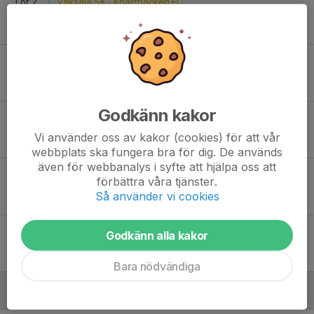
Lör 2
Vaksala SK - Knarrbacken FC
17:00
Årsta IP Konstgräs
5
-
6
Tor 14
Vaksala SK - Storvreta IK
15:00
Skogsvallens IP 1 Storvreta
4
-
1
Godkänn kakor
Lör 16
Gräsö Norrskedika IF - Vaksala SK
12:00
Norrskedika IP 1
Vi använder oss av kakor (cookies) för att vår
2
-
5
webbplats ska fungera bra för dig. De används
även för webbanalys i syfte att hjälpa oss att
Sön 24
Vaksala SK - Sigtuna IF FK
förbättra våra tjänster.
17:30
Sävja IP Konstgräs
Så använder vi cookies
4
-
1
Sön 31
Vaksala SK - Vaksala SK
Godkänn alla kakor
13:45
Johannesbäckskolan Konstgräs
3
-
6
Bara nödvändiga
Juni