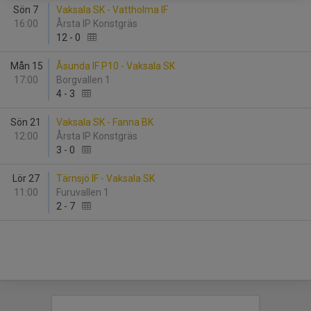
Sön 7
Vaksala SK - Vattholma IF
16:00
Årsta IP Konstgräs
12
-
0
Mån 15
Åsunda IF P10 - Vaksala SK
17:00
Borgvallen 1
4
-
3
Sön 21
Vaksala SK - Fanna BK
12:00
Årsta IP Konstgräs
3
-
0
Lör 27
Tärnsjö IF - Vaksala SK
11:00
Furuvallen 1
2
-
7