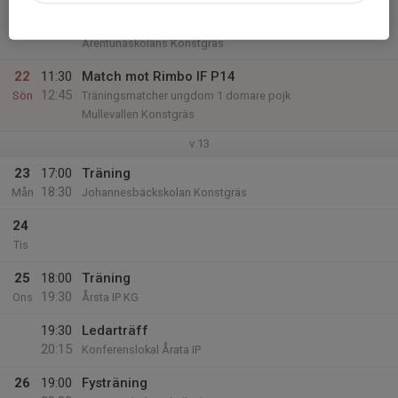
21
10:45
Match mot Storvreta IK Blå U14 (2012)
12:00
Lör
DM P14 år Grupp 2
Ärentunaskolans Konstgräs
22
11:30
Match mot Rimbo IF P14
12:45
Sön
Träningsmatcher ungdom 1 domare pojk
Mullevallen Konstgräs
v.13
23
17:00
Träning
18:30
Mån
Johannesbäckskolan Konstgräs
24
Tis
25
18:00
Träning
19:30
Ons
Årsta IP KG
19:30
Ledarträff
20:15
Konferenslokal Årata IP
26
19:00
Fysträning