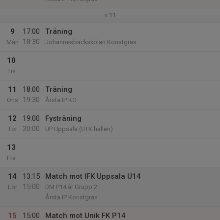
v.11
9
17:00
Träning
18:30
Mån
Johannesbäckskolan Konstgräs
10
Tis
11
18:00
Träning
19:30
Ons
Årsta IP KG
12
19:00
Fysträning
20:00
Tor
UP Uppsala (UTK hallen)
13
Fre
14
13:15
Match mot IFK Uppsala U14
15:00
Lör
DM P14 år Grupp 2
Årsta IP Konstgräs
15
15:00
Match mot Unik FK P14