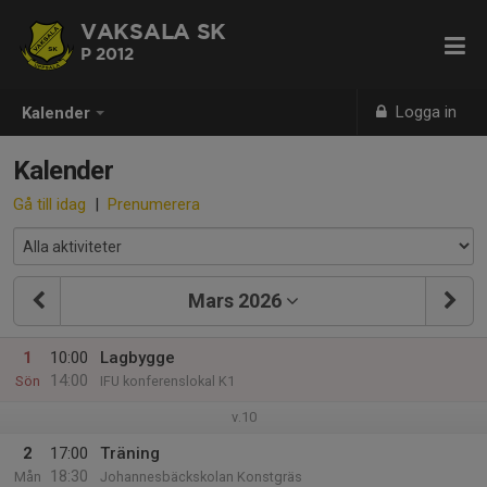
VAKSALA SK
P 2012
Logga in
Kalender
Kalender
Gå till idag
|
Prenumerera
Mars 2026
1
10:00
Lagbygge
14:00
Sön
IFU konferenslokal K1
v.10
2
17:00
Träning
18:30
Mån
Johannesbäckskolan Konstgräs