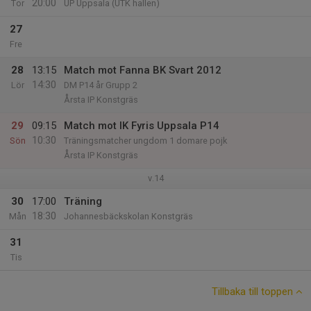
20:00
Tor
UP Uppsala (UTK hallen)
27
Fre
28
13:15
Match mot Fanna BK Svart 2012
14:30
Lör
DM P14 år Grupp 2
Årsta IP Konstgräs
29
09:15
Match mot IK Fyris Uppsala P14
10:30
Sön
Träningsmatcher ungdom 1 domare pojk
Årsta IP Konstgräs
v.14
30
17:00
Träning
18:30
Mån
Johannesbäckskolan Konstgräs
31
Tis
Tillbaka till toppen