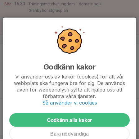
16:30
Sön
Träningsmatcher ungdom 1 domare pojk
Gränby konstgräsplan
17:15
Bollisar Sirius-IFK Göteborg
19:30
Studenternas IP
v.12
16
17:00
Träning
18:30
Mån
Johannesbäckskolan Konstgräs
Godkänn kakor
17
Tis
Vi använder oss av kakor (cookies) för att vår
webbplats ska fungera bra för dig. De används
18
18:00
Träning
även för webbanalys i syfte att hjälpa oss att
19:30
Ons
Årsta IP KG
förbättra våra tjänster.
Så använder vi cookies
19
19:00
Fysträning
20:00
Tor
UP Uppsala (UTK hallen)
Godkänn alla kakor
20
Fre
Bara nödvändiga