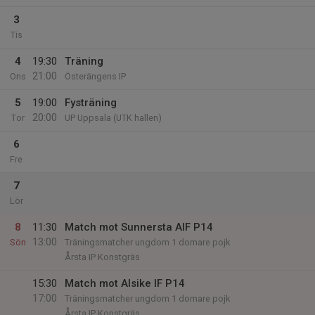
3
Tis
4
19:30
Träning
21:00
Ons
Österängens IP
5
19:00
Fysträning
20:00
Tor
UP Uppsala (UTK hallen)
6
Fre
7
Lör
8
11:30
Match mot Sunnersta AIF P14
13:00
Sön
Träningsmatcher ungdom 1 domare pojk
Årsta IP Konstgräs
15:30
Match mot Alsike IF P14
17:00
Träningsmatcher ungdom 1 domare pojk
Årsta IP Konstgräs