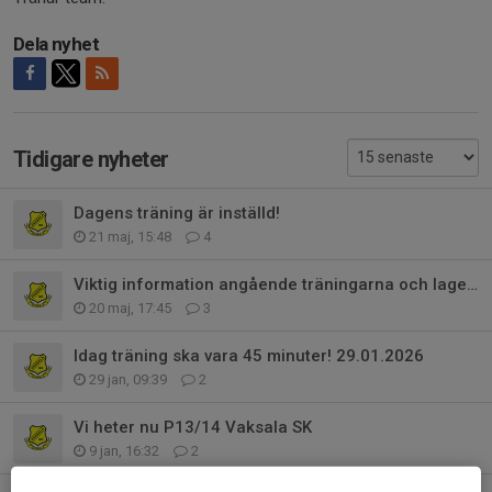
Dela nyhet
Tidigare nyheter
Dagens träning är inställd!
21 maj, 15:48
4
Viktig information angående träningarna och lagets framtid
20 maj, 17:45
3
Idag träning ska vara 45 minuter! 29.01.2026
29 jan, 09:39
2
Vi heter nu P13/14 Vaksala SK
9 jan, 16:32
2