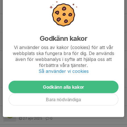
Ny schema!!
26 sep 2025
0
Sommar Uppehåll 2025
16 jun 2025
0
Godkänn kakor
Träning inställd 11.6.2025
11 jun 2025
0
Vi använder oss av kakor (cookies) för att vår
webbplats ska fungera bra för dig. De används
träning inställd 21.5.2025
även för webbanalys i syfte att hjälpa oss att
21 maj 2025
1
förbättra våra tjänster.
Så använder vi cookies
Nya tränings tider från nästa veckan (v.20)
9 maj 2025
7
Godkänn alla kakor
Träning inställd 1.5. 2025
Bara nödvändiga
30 apr 2025
0
Match inställd 28.4.2025
27 apr 2025
0