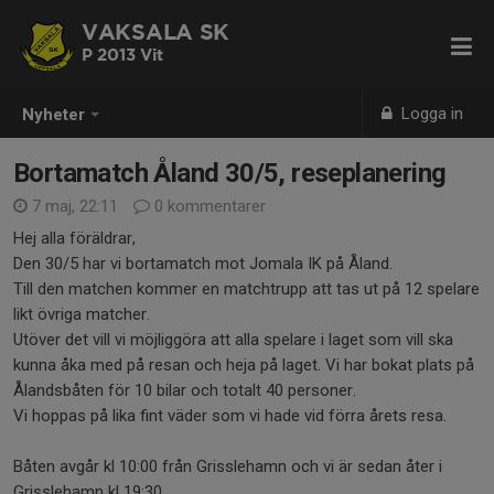
VAKSALA SK
P 2013 Vit
Logga in
Nyheter
Bortamatch Åland 30/5, reseplanering
7 maj, 22:11
0 kommentarer
Hej alla föräldrar,
Den 30/5 har vi bortamatch mot Jomala IK på Åland.
Till den matchen kommer en matchtrupp att tas ut på 12 spelare
likt övriga matcher.
Utöver det vill vi möjliggöra att alla spelare i laget som vill ska
kunna åka med på resan och heja på laget. Vi har bokat plats på
Ålandsbåten för 10 bilar och totalt 40 personer.
Vi hoppas på lika fint väder som vi hade vid förra årets resa.
Båten avgår kl 10:00 från Grisslehamn och vi är sedan åter i
Grisslehamn kl 19:30.