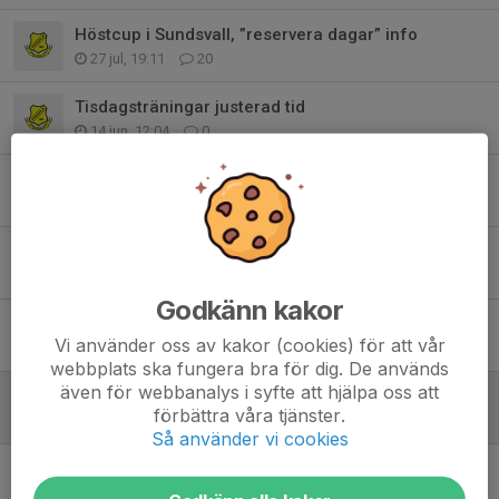
Höstcup i Sundsvall, ”reservera dagar” info
27 jul, 19:11
20
Tisdagsträningar justerad tid
14 jun, 12:04
0
Inställd träning torsdag den 11/6
7 jun, 20:37
0
Bortamatch Åland 30/5, praktisk info
28 maj, 22:56
0
Godkänn kakor
Bortamatch Åland 30/5, reseplanering
Vi använder oss av kakor (cookies) för att vår
14 maj, 09:30
15
webbplats ska fungera bra för dig. De används
även för webbanalys i syfte att hjälpa oss att
Bortamatch Åland 30/5, reseplanering
förbättra våra tjänster.
7 maj, 22:11
0
Så använder vi cookies
Träningstider Maj - Sept
6 maj, 22:14
0