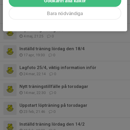
Godkänn alla kakor
Inställd löpträning den 5/5
Bara nödvändiga
5 maj, 16:17
0
Löpträning tisdag 5/5
4 maj, 21:25
0
Inställd träning lördag den 18/4
17 apr, 19:30
0
Lagfoto 25/4, viktig information inför
24 mar, 22:14
0
Nytt träningstillfälle på torsdagar
14 mar, 22:30
0
Uppstart löpträning på torsdagar
23 feb, 21:46
0
Inställd träning lördag den 14/2