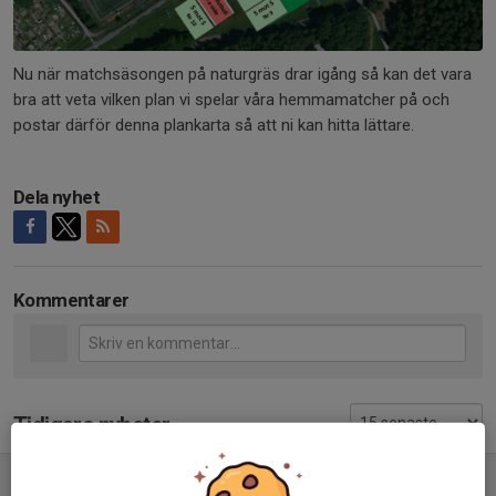
Nu när matchsäsongen på naturgräs drar igång så kan det vara
bra att veta vilken plan vi spelar våra hemmamatcher på och
postar därför denna plankarta så att ni kan hitta lättare.
Dela nyhet
Kommentarer
Tidigare nyheter
Plankarta Årsta