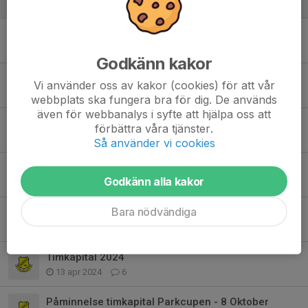
17 maj, 11:01
0
Från och med nu är det grästräningar!
8 maj, 22:53
0
Godkänn kakor
Matchklimathelgen 13–14 september – Tillsammans för bättre fotboll!
Vi använder oss av kakor (cookies) för att vår
14 sep 2025
0
webbplats ska fungera bra för dig. De används
även för webbanalys i syfte att hjälpa oss att
⚽️
förbättra våra tjänster.
11 aug 2025
0
Så använder vi cookies
Vi hjälper till att uppmärksamma Svenska fotbollsförbundets Matchklimathelg
Godkänn alla kakor
8 maj 2025
1
Bara nödvändiga
Timkapital
20 maj 2024
8
Timkapital 2024
13 apr 2024
6
Påminnelse timkapital Parkcupen - 8 Oktober