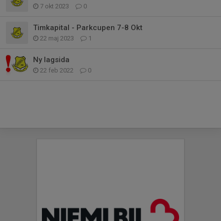
7 okt 2023
0
Timkapital - Parkcupen 7-8 Okt
22 maj 2023
1
Ny lagsida
22 feb 2022
0